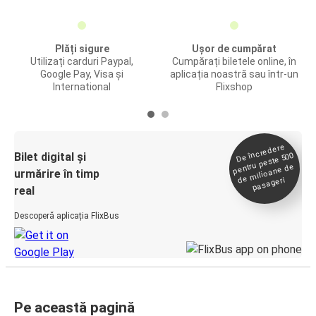
Plăți sigure
Ușor de cumpărat
Utilizați carduri Paypal,
Cumpărați biletele online, în
Google Pay, Visa și
aplicația noastră sau într-un
International
Flixshop
De încredere
de
Bilet digital și
pentru peste 500
milioane de
urmărire în timp
pasageri
real
Descoperă aplicația FlixBus
Pe această pagină