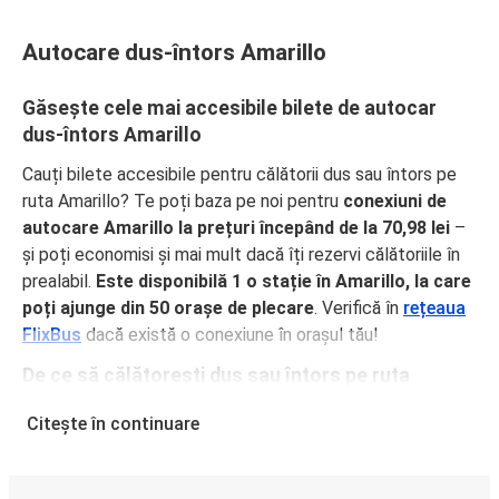
Autocare dus-întors Amarillo
Găsește cele mai accesibile bilete de autocar
dus-întors Amarillo
Cauți bilete accesibile pentru călătorii dus sau întors pe
ruta Amarillo? Te poți baza pe noi pentru
conexiuni de
autocare Amarillo la prețuri începând de la 70,98 lei
–
și poți economisi și mai mult dacă îți rezervi călătoriile în
prealabil.
Este disponibilă 1 o stație în Amarillo, la care
poți ajunge din 50 orașe de plecare
. Verifică în
rețeaua
FlixBus
dacă există o conexiune în orașul tău!
De ce să călătorești dus sau întors pe ruta
Amarillo cu FlixBus
Citește în continuare
FlixBus oferă servicii confortabile la prețuri accesibile,
pentru o experiență excelentă de călătorie a pasagerilor.
Bucură-te de o călătorie confortabilă dus sau întors pe