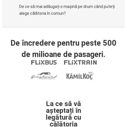
De ce să mai adăugați o mașină pe drum când puteți
alege călătoria în comun?
De încredere pentru peste 500
de milioane de pasageri.
La ce să vă
așteptați în
legătură cu
călătoria