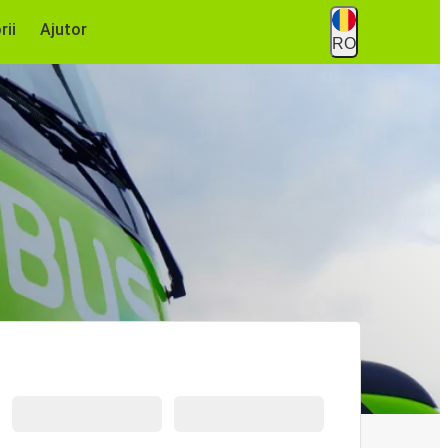
rii
Ajutor
RO