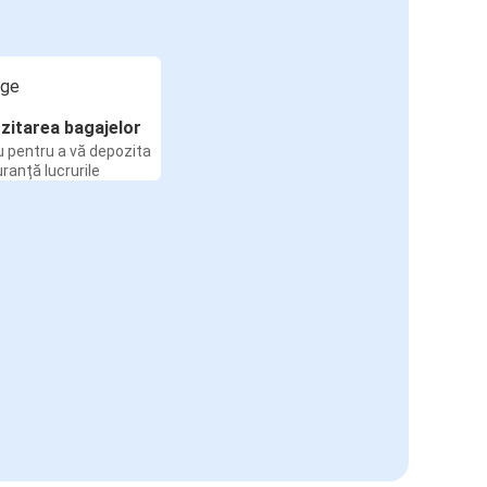
zitarea bagajelor
u pentru a vă depozita
uranță lucrurile