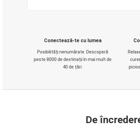
Conectează-te cu lumea
Co
Posibilități nenumărate. Descoperă
Relaxe
peste 8000 de destinații în mai mult de
cure
40 de țări.
picio
De încreder