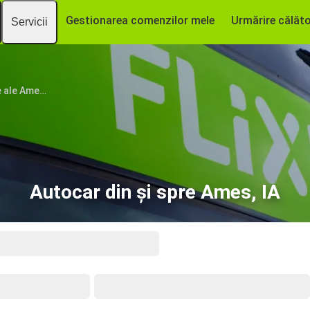
Gestionarea comenzilor mele
Urmărire călăto
Servicii
Statele Unite ale Americii
Autocar din și spre Ames, IA