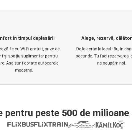
nfort în timpul deplasării
Alege, rezervă, călăto
ază-te cu Wi-Fi gratuit, prize de
De la ecran la locul tău, în do
nt și spațiu suplimentar pentru
secunde. Tu faci rezervarea, 
are. Așa sunt dotate autocarele
ne ocupăm noi.
moderne.
e pentru peste 500 de milioane 