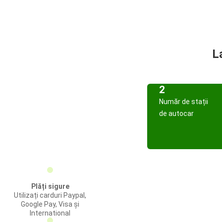
L
2
Număr de stații
de autocar
Plăți sigure
Utilizați carduri Paypal,
Google Pay, Visa și
International