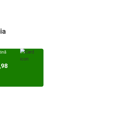
ia
tină
,98