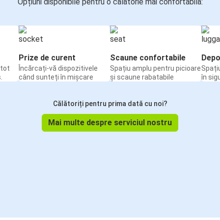
Opțiuni disponibile pentru o călătorie mai confortabilă:
Prize de curent
Scaune confortabile
Depo
tot
Încărcați-vă dispozitivele
Spațiu amplu pentru picioare
Spați
.
când sunteți în mișcare
și scaune rabatabile
în sig
Călătoriți pentru prima dată cu noi?
Mai multe despre serviciul nostru