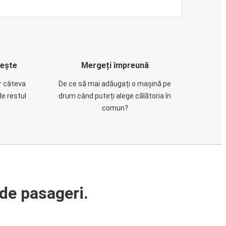
rește
Mergeți împreună
ar câteva
De ce să mai adăugați o mașină pe
de restul
drum când puteți alege călătoria în
comun?
de pasageri.