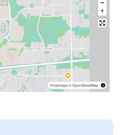
Protomaps
©
OpenStreetMap