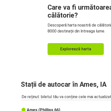
Care va fi următoare
călătorie?
Descoperă harta noastră de călători
8000 destinații din întreaga lume.
Explorează harta
Stații de autocar în Ames, IA
De reținut: biletul tău va conține cele mai actualiza
Ames (Phillips 66)