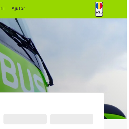
rii
Ajutor
RO