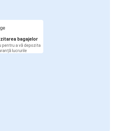
zitarea bagajelor
u pentru a vă depozita
uranță lucrurile