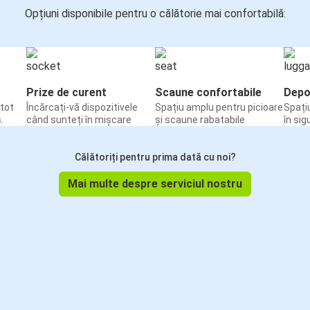
Opțiuni disponibile pentru o călătorie mai confortabilă:
Prize de curent
Scaune confortabile
Depo
tot
Încărcați-vă dispozitivele
Spațiu amplu pentru picioare
Spați
.
când sunteți în mișcare
și scaune rabatabile
în sig
Călătoriți pentru prima dată cu noi?
Mai multe despre serviciul nostru