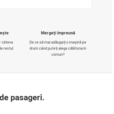
rește
Mergeți împreună
ar câteva
De ce să mai adăugați o mașină pe
de restul
drum când puteți alege călătoria în
comun?
de pasageri.