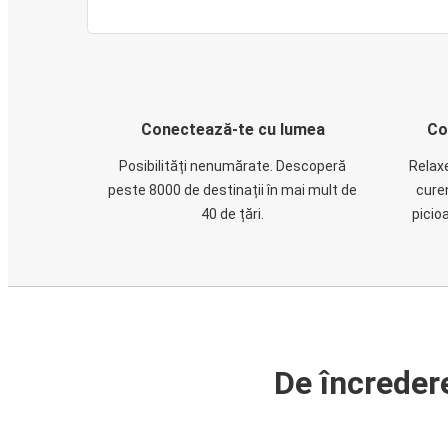
Conectează-te cu lumea
Co
Posibilități nenumărate. Descoperă
Relaxe
peste 8000 de destinații în mai mult de
cure
40 de țări.
picio
De încreder