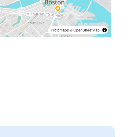
Protomaps
©
OpenStreetMap