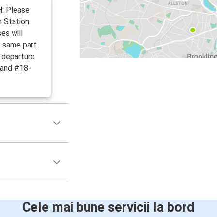
: Please
h Station
es will
e same part
d departure
 and #18-
Cele mai bune servicii la bord