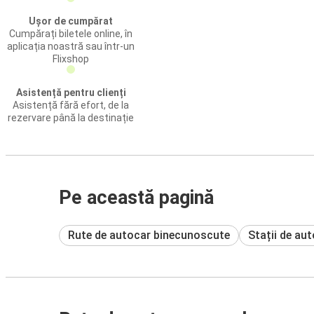
Ușor de cumpărat
Cumpărați biletele online, în
aplicația noastră sau într-un
Flixshop
Asistență pentru clienți
Asistență fără efort, de la
rezervare până la destinație
Pe această pagină
Rute de autocar binecunoscute
Stații de au