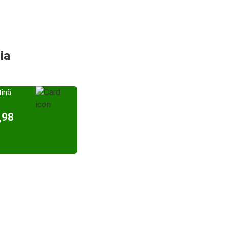
ia
tină
,98