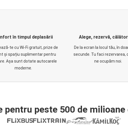
nfort în timpul deplasării
Alege, rezervă, călăto
ază-te cu Wi-Fi gratuit, prize de
De la ecran la locul tău, în do
nt și spațiu suplimentar pentru
secunde. Tu faci rezervarea, 
are. Așa sunt dotate autocarele
ne ocupăm noi.
moderne.
e pentru peste 500 de milioane 