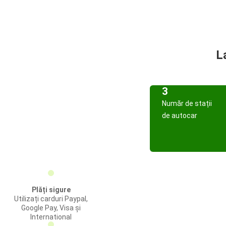
L
3
Număr de stații
de autocar
Plăți sigure
Utilizați carduri Paypal,
Google Pay, Visa și
International