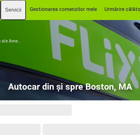
Gestionarea comenzilor mele
Urmărire călăto
Servicii
Statele Unite ale Americii
Autocar din și spre Boston, MA