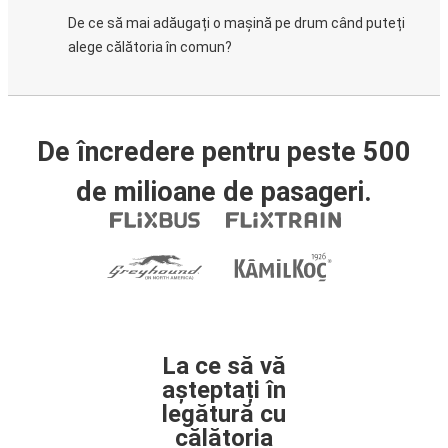
De ce să mai adăugați o mașină pe drum când puteți
alege călătoria în comun?
De încredere pentru peste 500
de milioane de pasageri.
La ce să vă
așteptați în
legătură cu
călătoria