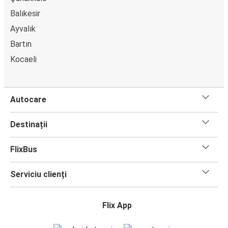
Balıkesir
Ayvalık
Bartın
Kocaeli
Autocare
Destinații
FlixBus
Serviciu clienți
Flix App