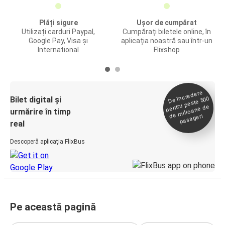
Plăți sigure
Ușor de cumpărat
Utilizați carduri Paypal,
Cumpărați biletele online, în
Google Pay, Visa și
aplicația noastră sau într-un
International
Flixshop
De încredere
de
Bilet digital și
pentru peste 500
milioane de
urmărire în timp
pasageri
real
Descoperă aplicația FlixBus
Pe această pagină