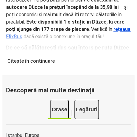
autocare Düzce la prețuri începând de la 35,98 lei
– și
poți economisi și mai mult dacă îți rezervi călătoriile în
prealabil.
Este disponibilă 1 o stație în Düzce, la care
poți ajunge din 177 orașe de plecare
. Verifică în
rețeaua
FlixBus
dacă există o conexiune în orașul tău!
De ce să călătorești dus sau întors pe ruta Düzce
cu FlixBus
Citește în continuare
FlixBus oferă servicii confortabile la prețuri accesibile,
pentru o experiență excelentă de călătorie a pasagerilor.
Bucură-te de o călătorie confortabilă dus sau întors pe
ruta Düzce, grație dotărilor noastre precum Wi-Fi gratuit și
Descoperă mai multe destinații
prize electrice la bordul autocarelor. Alege locul preferat
la efectuarea rezervării și călătorește relaxat, având
Orașe
Legături
bagajul de mână și cel de cală incluse în bilet.
Cum să îți rezervi biletul de autocar pentru
călătorii dus sau întors pe ruta Düzce
Istanbul Europa