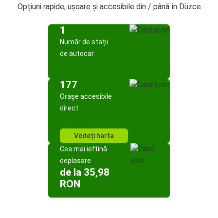
Opțiuni rapide, ușoare și accesibile din / până în Düzce
1
Număr de stații
de autocar
177
Orașe accesibile
direct
Vedeți harta
Cea mai ieftină
deplasare
de la 35,98
RON