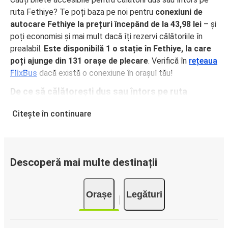
ruta Fethiye? Te poți baza pe noi pentru
conexiuni de
autocare Fethiye la prețuri începând de la 43,98 lei
– și
poți economisi și mai mult dacă îți rezervi călătoriile în
prealabil.
Este disponibilă 1 o stație în Fethiye, la care
poți ajunge din 131 orașe de plecare
. Verifică în
rețeaua
FlixBus
dacă există o conexiune în orașul tău!
De ce să călătorești dus sau întors pe ruta
Fethiye cu FlixBus
Citește în continuare
FlixBus oferă servicii confortabile la prețuri accesibile,
pentru o experiență excelentă de călătorie a pasagerilor.
Bucură-te de o călătorie confortabilă dus sau întors pe
ruta Fethiye, grație dotărilor noastre precum Wi-Fi gratuit
Descoperă mai multe destinații
și prize electrice la bordul autocarelor. Alege locul
preferat la efectuarea rezervării și călătorește relaxat,
Orașe
Legături
având bagajul de mână și cel de cală incluse în bilet.
Cum să îți rezervi biletul de autocar pentru
călătorii dus sau întors pe ruta Fethiye