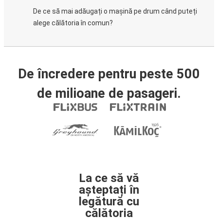
De ce să mai adăugați o mașină pe drum când puteți
alege călătoria în comun?
De încredere pentru peste 500
de milioane de pasageri.
La ce să vă
așteptați în
legătură cu
călătoria