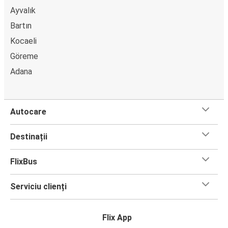
Ayvalık
Bartın
Kocaeli
Göreme
Adana
Autocare
Destinații
FlixBus
Serviciu clienți
Flix App