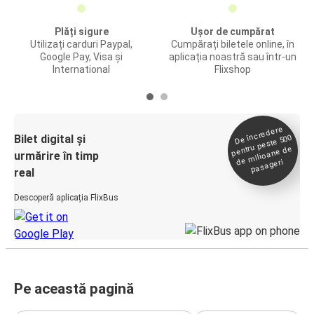
Plăți sigure
Ușor de cumpărat
Utilizați carduri Paypal,
Cumpărați biletele online, în
Google Pay, Visa și
aplicația noastră sau într-un
International
Flixshop
De încredere
de
Bilet digital și
pentru peste 500
milioane de
urmărire în timp
pasageri
real
Descoperă aplicația FlixBus
Pe această pagină