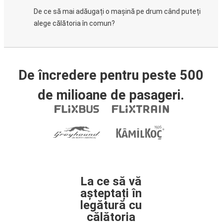
De ce să mai adăugați o mașină pe drum când puteți
alege călătoria în comun?
De încredere pentru peste 500
de milioane de pasageri.
La ce să vă
așteptați în
legătură cu
călătoria