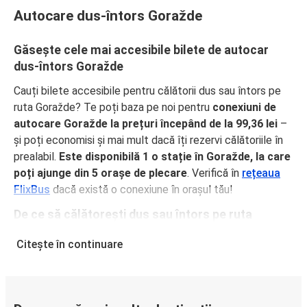
Autocare dus-întors Goražde
Găsește cele mai accesibile bilete de autocar
dus-întors Goražde
Cauți bilete accesibile pentru călătorii dus sau întors pe
ruta Goražde? Te poți baza pe noi pentru
conexiuni de
autocare Goražde la prețuri începând de la 99,36 lei
–
și poți economisi și mai mult dacă îți rezervi călătoriile în
prealabil.
Este disponibilă 1 o stație în Goražde, la care
poți ajunge din 5 orașe de plecare
. Verifică în
rețeaua
FlixBus
dacă există o conexiune în orașul tău!
De ce să călătorești dus sau întors pe ruta
Goražde cu FlixBus
Citește în continuare
FlixBus oferă servicii confortabile la prețuri accesibile,
pentru o experiență excelentă de călătorie a pasagerilor.
Bucură-te de o călătorie confortabilă dus sau întors pe
ruta Goražde, grație dotărilor noastre precum Wi-Fi gratuit