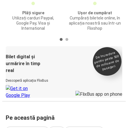
Plăți sigure
Ușor de cumpărat
Utilizați carduri Paypal,
Cumpărați biletele online, în
Google Pay, Visa și
aplicația noastră sau într-un
International
Flixshop
De încredere
de
Bilet digital și
pentru peste 500
milioane de
urmărire în timp
pasageri
real
Descoperă aplicația FlixBus
Pe această pagină