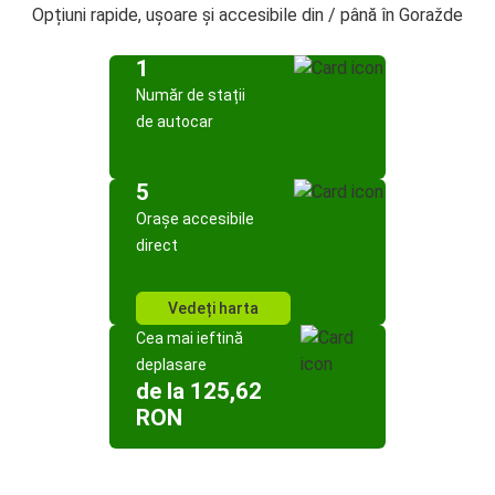
Opțiuni rapide, ușoare și accesibile din / până în Goražde
1
Număr de stații
de autocar
5
Orașe accesibile
direct
Vedeți harta
Cea mai ieftină
deplasare
de la 125,62
RON