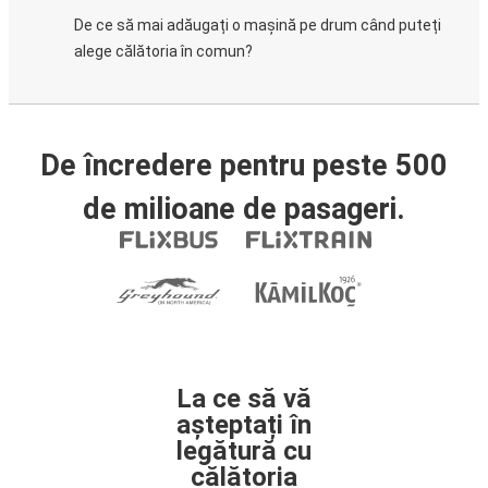
De ce să mai adăugați o mașină pe drum când puteți
alege călătoria în comun?
De încredere pentru peste 500
de milioane de pasageri.
La ce să vă
așteptați în
legătură cu
călătoria