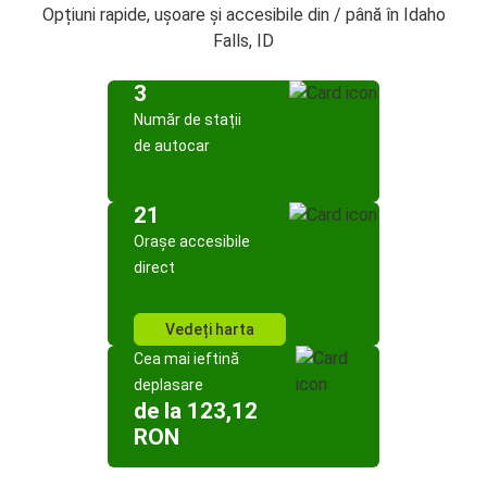
Opțiuni rapide, ușoare și accesibile din / până în Idaho
Falls, ID
3
Număr de stații
de autocar
21
Orașe accesibile
direct
Vedeți harta
Cea mai ieftină
deplasare
de la 123,12
RON