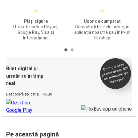
Plăți sigure
Ușor de cumpărat
Utilizați carduri Paypal,
Cumpărați biletele online, în
Google Pay, Visa și
aplicația noastră sau într-un
International
Flixshop
De încredere
de
Bilet digital și
pentru peste 500
milioane de
urmărire în timp
pasageri
real
Descoperă aplicația FlixBus
Pe această pagină