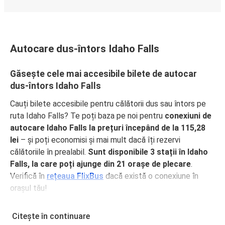
Autocare dus-întors Idaho Falls
Găsește cele mai accesibile bilete de autocar
dus-întors Idaho Falls
Cauți bilete accesibile pentru călătorii dus sau întors pe
ruta Idaho Falls? Te poți baza pe noi pentru
conexiuni de
autocare Idaho Falls la prețuri începând de la 115,28
lei
– și poți economisi și mai mult dacă îți rezervi
călătoriile în prealabil.
Sunt disponibile 3 stații în Idaho
Falls, la care poți ajunge din 21 orașe de plecare
.
Verifică în
rețeaua FlixBus
dacă există o conexiune în
orașul tău!
De ce să călătorești dus sau întors pe ruta Idaho
Citește în continuare
Falls cu FlixBus