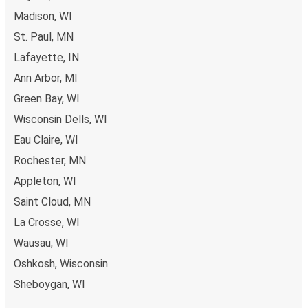
Apple Pay. Alternativ, poți plăti în numerar la bordul
Madison, WI
autocarelor sau la unul din punctele de vânzare.
St. Paul, MN
Lafayette, IN
Ann Arbor, MI
Green Bay, WI
Wisconsin Dells, WI
Eau Claire, WI
Rochester, MN
Appleton, WI
Saint Cloud, MN
La Crosse, WI
Wausau, WI
Oshkosh, Wisconsin
Sheboygan, WI