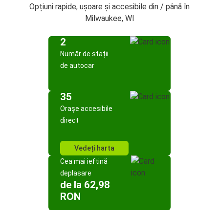
Opțiuni rapide, ușoare și accesibile din / până în
Milwaukee, WI
2
Număr de stații
de autocar
35
Orașe accesibile
direct
Vedeți harta
Cea mai ieftină
deplasare
de la 62,98
RON