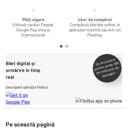
Plăți sigure
Ușor de cumpărat
Utilizați carduri Paypal,
Cumpărați biletele online, în
Google Pay, Visa și
aplicația noastră sau într-un
International
Flixshop
De încredere
de
Bilet digital și
pentru peste 500
milioane de
urmărire în timp
pasageri
real
Descoperă aplicația FlixBus
Pe această pagină