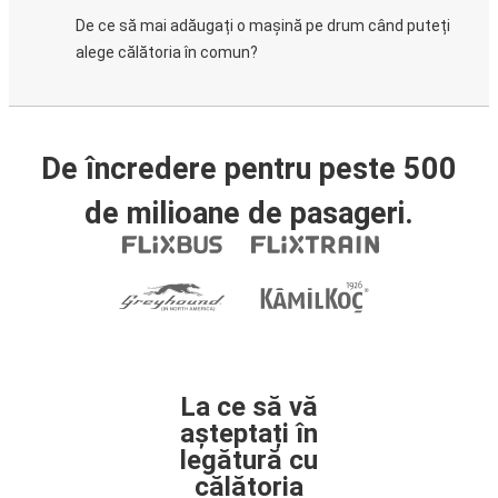
De ce să mai adăugați o mașină pe drum când puteți
alege călătoria în comun?
De încredere pentru peste 500
de milioane de pasageri.
La ce să vă
așteptați în
legătură cu
călătoria