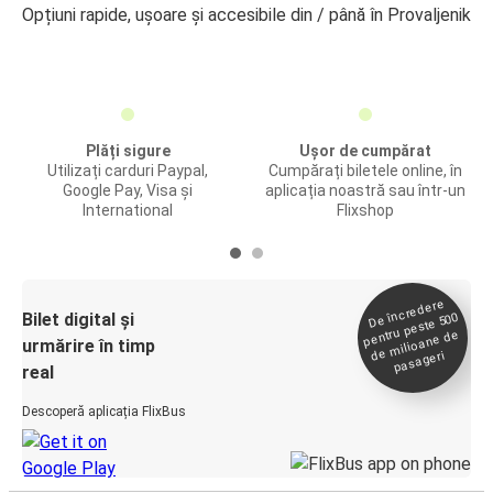
Opțiuni rapide, ușoare și accesibile din / până în Provaljenik
Plăți sigure
Ușor de cumpărat
Utilizați carduri Paypal,
Cumpărați biletele online, în
Google Pay, Visa și
aplicația noastră sau într-un
International
Flixshop
De încredere
de
Bilet digital și
pentru peste 500
milioane de
urmărire în timp
pasageri
real
Descoperă aplicația FlixBus