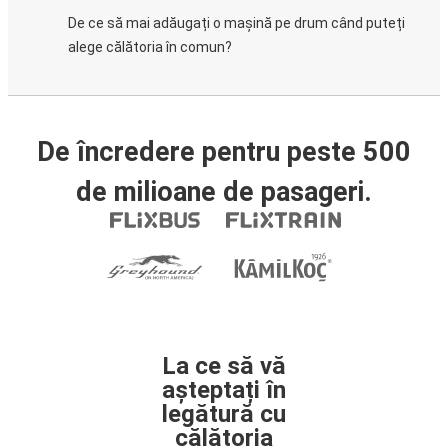
De ce să mai adăugați o mașină pe drum când puteți
alege călătoria în comun?
De încredere pentru peste 500
de milioane de pasageri.
La ce să vă
așteptați în
legătură cu
călătoria