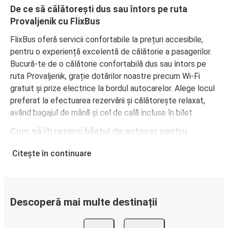
De ce să călătorești dus sau întors pe ruta
Provaljenik cu FlixBus
FlixBus oferă servicii confortabile la prețuri accesibile,
pentru o experiență excelentă de călătorie a pasagerilor.
Bucură-te de o călătorie confortabilă dus sau întors pe
ruta Provaljenik, grație dotărilor noastre precum Wi-Fi
gratuit și prize electrice la bordul autocarelor. Alege locul
preferat la efectuarea rezervării și călătorește relaxat,
având bagajul de mână și cel de cală incluse în bilet.
Cum să îți rezervi biletul de autocar pentru
călătorii dus sau întors pe ruta Provaljenik
Citește în continuare
Rezervarea unui bilet pentru autocarele FlixBus este
extrem de simplă: pe acest site web sau în aplicația
gratuită FlixBus, poți efectua rezervarea cu doar câteva
clicuri. La achiziționarea online a unui bilet dus sau întors
Descoperă mai multe destinații
pe ruta Provaljenik, poți alege între diferite metode sigure
de plată online, cum ar fi card de credit, PayPal, Google și