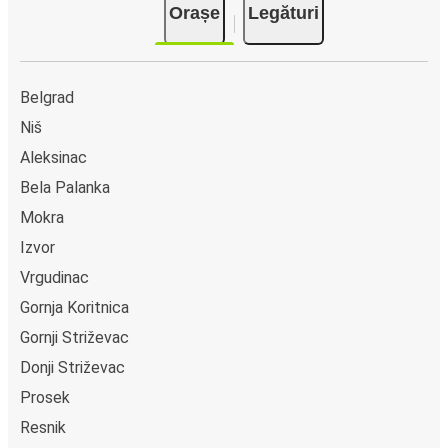
Orașe
Legături
Apple Pay. Alternativ, poți plăti în numerar la bordul
autocarelor sau la unul din punctele de vânzare.
Belgrad
Niš
Aleksinac
Bela Palanka
Mokra
Izvor
Vrgudinac
Gornja Koritnica
Gornji Striževac
Donji Striževac
Prosek
Resnik