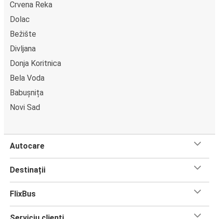
Crvena Reka
Dolac
Bežište
Divljana
Donja Koritnica
Bela Voda
Babușnița
Novi Sad
Autocare
Destinații
FlixBus
Serviciu clienți