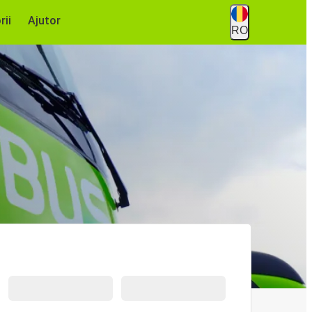
rii
Ajutor
RO