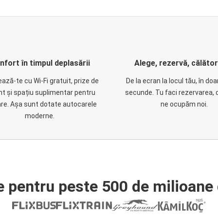
nfort în timpul deplasării
Alege, rezervă, călăto
ază-te cu Wi-Fi gratuit, prize de
De la ecran la locul tău, în do
nt și spațiu suplimentar pentru
secunde. Tu faci rezervarea, 
are. Așa sunt dotate autocarele
ne ocupăm noi.
moderne.
e pentru peste 500 de milioane 