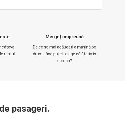
rește
Mergeți împreună
ar câteva
De ce să mai adăugați o mașină pe
de restul
drum când puteți alege călătoria în
comun?
de pasageri.