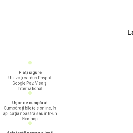
L
Plăți sigure
Utilizați carduri Paypal,
Google Pay, Visa și
International
Ușor de cumpărat
Cumpărați biletele online, în
aplicația noastră sau într-un
Flixshop