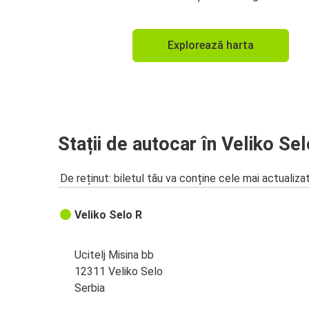
Explorează harta
Stații de autocar în Veliko Se
De reținut: biletul tău va conține cele mai actualiza
Veliko Selo R
Ucitelj Misina bb
12311 Veliko Selo
Serbia