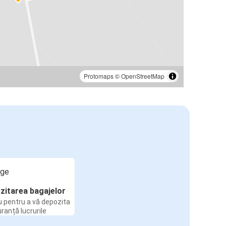
Protomaps
©
OpenStreetMap
zitarea bagajelor
u pentru a vă depozita
uranță lucrurile