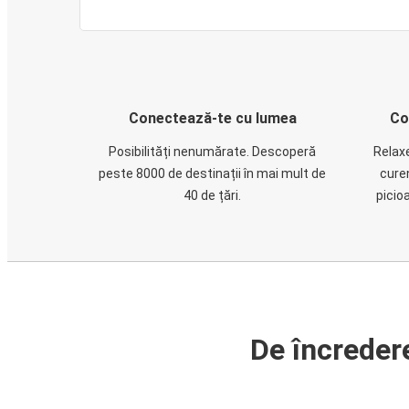
Conectează-te cu lumea
Co
Posibilități nenumărate. Descoperă
Relaxe
peste 8000 de destinații în mai mult de
cure
40 de țări.
picio
De încreder