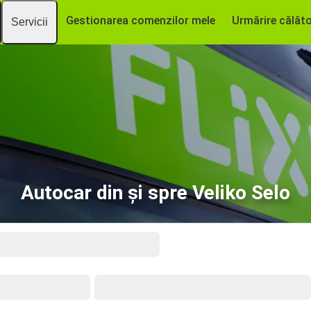
Gestionarea comenzilor mele
Urmărire călăto
Servicii
Autocar din și spre Veliko Selo