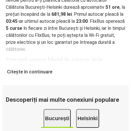
nevoie pentru a-ți planifica călătoria cu autocarul!
Călătoria București-Helsinki durează aproximativ
51 ore
, la
prețuri începând de la
681,98 lei
. Primul autocar pleacă la
03:45
iar ultimul autocar pleacă la
23:00
. FlixBus operează
5 curse
în fiecare zi între București și Helsinki, iar în timpul
călătoriilor cu FlixBus, te poți aștepta la Wi-Fi gratuit,
prize electrice și un loc garantat pe întreaga durată a
călătoriei.
Cum poți rezerva biletul de autocar de la
București la Helsinki
Citește în continuare
Rezervarea unui bilet pentru autocarele FlixBus este
incredibil de ușoară: pe acest site web sau în aplicația
gratuită FlixBus, poți efectua rezervarea cu doar câteva
clicuri. La achiziționarea online a unui bilet pe ruta
Descoperiți mai multe conexiuni populare
București-Helsinki, poți alege între diferite metode sigure
de plată online, cum ar fi card de credit, PayPal, Google și
București
Helsinki
Apple Pay. Alternativ, poți plăti în numerar la bordul
autocarelor sau la unul din punctele de vânzare.