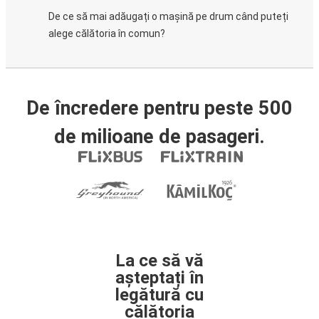
De ce să mai adăugați o mașină pe drum când puteți
alege călătoria în comun?
De încredere pentru peste 500
de milioane de pasageri.
La ce să vă
așteptați în
legătură cu
călătoria