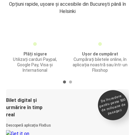
Opțiuni rapide, ușoare și accesibile din București până în
Helsinki
Plăți sigure
Ușor de cumpărat
Utilizați carduri Paypal,
Cumpărați biletele online, în
Google Pay, Visa și
aplicația noastră sau într-un
International
Flixshop
De încredere
de
Bilet digital și
pentru peste 500
milioane de
urmărire în timp
pasageri
real
Descoperă aplicația FlixBus