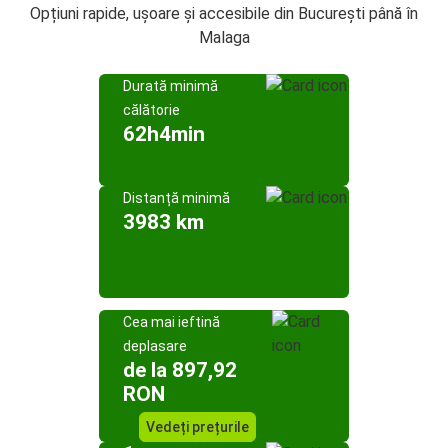
Opțiuni rapide, ușoare și accesibile din București până în
Malaga
Durată minimă
călătorie
62h4min
Distanță minimă
3983 km
Cea mai ieftină
deplasare
de la 897,92
RON
Vedeți prețurile