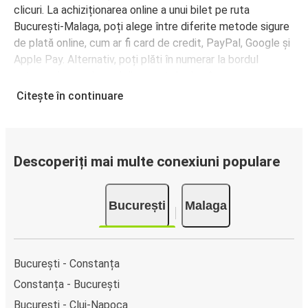
clicuri. La achiziționarea online a unui bilet pe ruta
București-Malaga, poți alege între diferite metode sigure
de plată online, cum ar fi card de credit, PayPal, Google și
Apple Pay. Alternativ, poți plăti în numerar la bordul
autocarelor sau la unul din punctele de vânzare.
Citește în continuare
Descoperiți mai multe conexiuni populare
București
Malaga
București - Constanța
Constanța - București
București - Cluj-Napoca