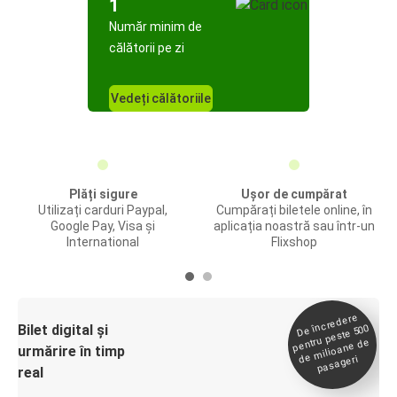
1
Număr minim de
călătorii pe zi
Vedeți călătoriile
Plăți sigure
Ușor de cumpărat
Utilizați carduri Paypal,
Cumpărați biletele online, în
Google Pay, Visa și
aplicația noastră sau într-un
International
Flixshop
De încredere
de
Bilet digital și
pentru peste 500
milioane de
urmărire în timp
pasageri
real