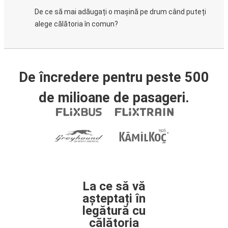
De ce să mai adăugați o mașină pe drum când puteți
alege călătoria în comun?
De încredere pentru peste 500
de milioane de pasageri.
La ce să vă
așteptați în
legătură cu
călătoria