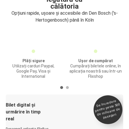
călătoria
Opțiuni rapide, ușoare și accesibile din Den Bosch ('s-
Hertogenbosch) până în Köln
Plăți sigure
Ușor de cumpărat
Utilizați carduri Paypal,
Cumpărați biletele online, în
Google Pay, Visa și
aplicația noastră sau într-un
International
Flixshop
De încredere
de
Bilet digital și
pentru peste 500
milioane de
urmărire în timp
pasageri
real
Descoperă aplicația FlixBus