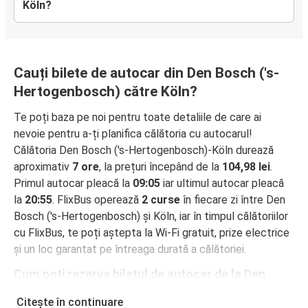
Köln?
Cauți bilete de autocar din Den Bosch ('s-
Hertogenbosch) către Köln?
Te poți baza pe noi pentru toate detaliile de care ai
nevoie pentru a-ți planifica călătoria cu autocarul!
Călătoria Den Bosch ('s-Hertogenbosch)-Köln durează
aproximativ
7 ore
, la prețuri începând de la
104,98 lei
.
Primul autocar pleacă la
09:05
iar ultimul autocar pleacă
la
20:55
. FlixBus operează
2 curse
în fiecare zi între Den
Bosch ('s-Hertogenbosch) și Köln, iar în timpul călătoriilor
cu FlixBus, te poți aștepta la Wi-Fi gratuit, prize electrice
și un loc garantat pe întreaga durată a călătoriei.
Cum poți rezerva biletul de autocar de la Den
Bosch ('s-Hertogenbosch) la Köln
Citește în continuare