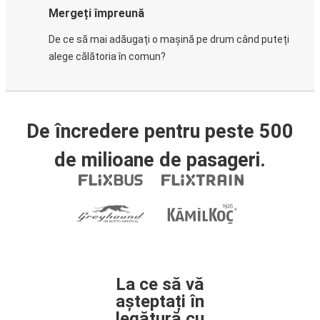
Mergeți împreună
De ce să mai adăugați o mașină pe drum când puteți
alege călătoria în comun?
De încredere pentru peste 500
de milioane de pasageri.
La ce să vă
așteptați în
legătură cu