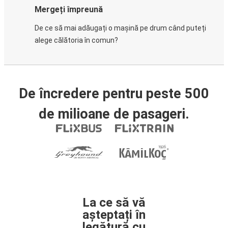
Mergeți împreună
De ce să mai adăugați o mașină pe drum când puteți
alege călătoria în comun?
De încredere pentru peste 500
de milioane de pasageri.
La ce să vă
așteptați în
legătură cu