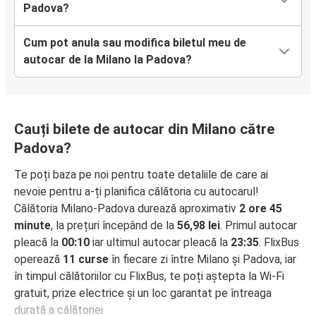
Padova?
Cum pot anula sau modifica biletul meu de
autocar de la Milano la Padova?
Cauți bilete de autocar din Milano către
Padova?
Te poți baza pe noi pentru toate detaliile de care ai
nevoie pentru a-ți planifica călătoria cu autocarul!
Călătoria Milano-Padova durează aproximativ
2 ore 45
minute
, la prețuri începând de la
56,98 lei
. Primul autocar
pleacă la
00:10
iar ultimul autocar pleacă la
23:35
. FlixBus
operează
11 curse
în fiecare zi între Milano și Padova, iar
în timpul călătoriilor cu FlixBus, te poți aștepta la Wi-Fi
gratuit, prize electrice și un loc garantat pe întreaga
durată a călătoriei.