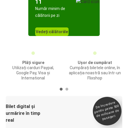
11
Număr minim de
călătorii pe zi
Vedeți călătoriile
Plăți sigure
Ușor de cumpărat
Utilizați carduri Paypal,
Cumpărați biletele online, în
Google Pay, Visa și
aplicația noastră sau într-un
International
Flixshop
De încredere
de
Bilet digital și
pentru peste 500
milioane de
urmărire în timp
pasageri
real