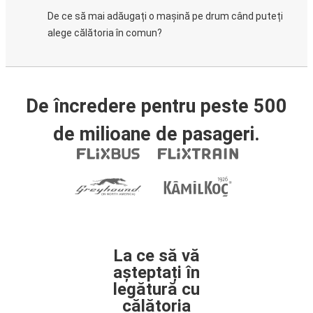
De ce să mai adăugați o mașină pe drum când puteți
alege călătoria în comun?
De încredere pentru peste 500
de milioane de pasageri.
La ce să vă
așteptați în
legătură cu
călătoria