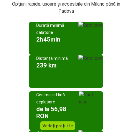
Opțiuni rapide, ușoare și accesibile din Milano până în
Padova
Durată minimă
călătorie
2h45min
Distanță minimă
239 km
Cea mai ieftină
deplasare
de la 56,98
RON
Vedeți prețurile