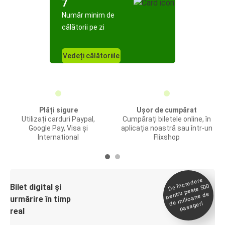
7
Număr minim de
călătorii pe zi
Vedeți călătoriile
Plăți sigure
Ușor de cumpărat
Utilizați carduri Paypal,
Cumpărați biletele online, în
Google Pay, Visa și
aplicația noastră sau într-un
International
Flixshop
De încredere
de
Bilet digital și
pentru peste 500
milioane de
urmărire în timp
pasageri
real