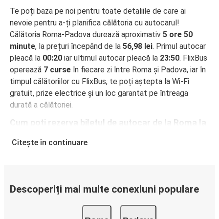
Te poți baza pe noi pentru toate detaliile de care ai
nevoie pentru a-ți planifica călătoria cu autocarul!
Călătoria Roma-Padova durează aproximativ
5 ore 50
minute
, la prețuri începând de la
56,98 lei
. Primul autocar
pleacă la
00:20
iar ultimul autocar pleacă la
23:50
. FlixBus
operează
7 curse
în fiecare zi între Roma și Padova, iar în
timpul călătoriilor cu FlixBus, te poți aștepta la Wi-Fi
gratuit, prize electrice și un loc garantat pe întreaga
durată a călătoriei.
Cum poți rezerva biletul de autocar de la Roma la
Padova
Citește în continuare
Rezervarea unui bilet pentru autocarele FlixBus este
incredibil de ușoară: pe acest site web sau în aplicația
gratuită FlixBus, poți efectua rezervarea cu doar câteva
clicuri. La achiziționarea online a unui bilet pe ruta Roma-
Descoperiți mai multe conexiuni populare
Padova, poți alege între diferite metode sigure de plată
online, cum ar fi card de credit, PayPal, Google și Apple