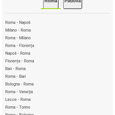
Roma
Padova
Pay. Alternativ, poți plăti în numerar la bordul autocarelor
sau la unul din punctele de vânzare.
Roma - Napoli
Milano - Roma
Roma - Milano
Roma - Florența
Napoli - Roma
Florența - Roma
Bari - Roma
Roma - Bari
Bologna - Roma
Roma - Veneția
Lecce - Roma
Roma - Torino
Roma - Bologna