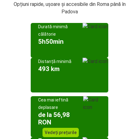
Opțiuni rapide, ușoare și accesibile din Roma până în
Padova
Durată minimă
călătorie
5h50min
Distanță minimă
493 km
Cea mai ieftină
deplasare
de la 56,98
RON
Vedeți prețurile