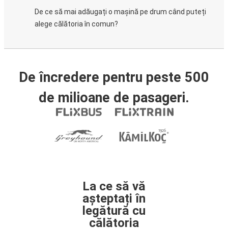
De ce să mai adăugați o mașină pe drum când puteți
alege călătoria în comun?
De încredere pentru peste 500
de milioane de pasageri.
La ce să vă
așteptați în
legătură cu
călătoria