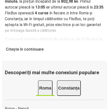
minute
, la prețuri începând de la
802,98 lei
. Primul
autocar pleacă la
13:05
iar ultimul autocar pleacă la
23:35
.
FlixBus operează
4 curse
în fiecare zi între Roma și
Constanța, iar în timpul călătoriilor cu FlixBus, te poți
aștepta la Wi-Fi gratuit, prize electrice și un loc garantat
pe întreaga durată a călătoriei.
Cum poți rezerva biletul de autocar de la Roma la
Constanța
Citește în continuare
Rezervarea unui bilet pentru autocarele FlixBus este
incredibil de ușoară: pe acest site web sau în aplicația
gratuită FlixBus, poți efectua rezervarea cu doar câteva
clicuri. La achiziționarea online a unui bilet pe ruta Roma-
Descoperiți mai multe conexiuni populare
Constanța, poți alege între diferite metode sigure de
plată online, cum ar fi card de credit, PayPal, Google și
Roma
Constanța
Apple Pay. Alternativ, poți plăti în numerar la bordul
autocarelor sau la unul din punctele de vânzare.
Roma - Napoli