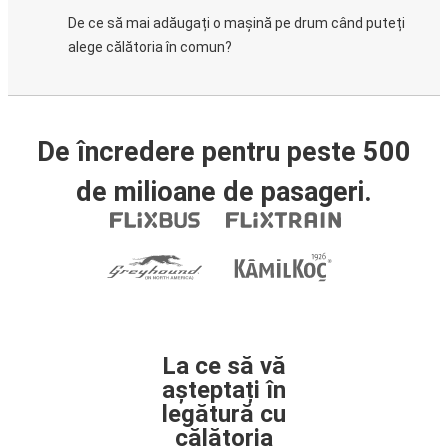
De ce să mai adăugați o mașină pe drum când puteți
alege călătoria în comun?
De încredere pentru peste 500
de milioane de pasageri.
La ce să vă
așteptați în
legătură cu
călătoria