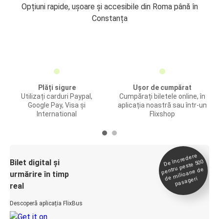
Opțiuni rapide, ușoare și accesibile din Roma până în
Constanța
Plăți sigure
Ușor de cumpărat
Utilizați carduri Paypal,
Cumpărați biletele online, în
Google Pay, Visa și
aplicația noastră sau într-un
International
Flixshop
De încredere
de
Bilet digital și
pentru peste 500
milioane de
urmărire în timp
pasageri
real
Descoperă aplicația FlixBus