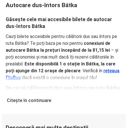
Autocare dus-întors Bátka
Găsește cele mai accesibile bilete de autocar
dus-întors Bátka
Cauți bilete accesibile pentru călătorii dus sau întors pe
ruta Bátka? Te poți baza pe noi pentru
conexiuni de
autocare Bátka la prețuri începând de la 81,15 lei
– și
poți economisi și mai mult dacă îți rezervi călătoriile în
prealabil.
Este disponibilă 1 o stație în Bátka, la care
poți ajunge din 12 orașe de plecare
. Verifică în
rețeaua
FlixBus
dacă există o conexiune în orașul tău!
De ce să călătorești dus sau întors pe ruta Bátka
cu FlixBus
Citește în continuare
FlixBus oferă servicii confortabile la prețuri accesibile,
pentru o experiență excelentă de călătorie a pasagerilor.
Bucură-te de o călătorie confortabilă dus sau întors pe
ruta Bátka, grație dotărilor noastre precum Wi-Fi gratuit și
Descoperă mai multe destinații