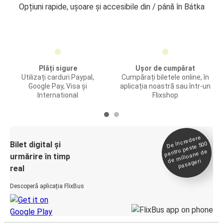
Opțiuni rapide, ușoare și accesibile din / până în Bátka
Plăți sigure
Ușor de cumpărat
Utilizați carduri Paypal,
Cumpărați biletele online, în
Google Pay, Visa și
aplicația noastră sau într-un
International
Flixshop
De încredere
de
Bilet digital și
pentru peste 500
milioane de
urmărire în timp
pasageri
real
Descoperă aplicația FlixBus