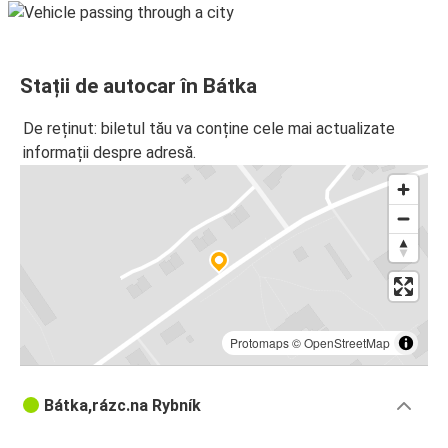
Stații de autocar în Bátka
De reținut: biletul tău va conține cele mai actualizate
informații despre adresă.
Protomaps
©
OpenStreetMap
Bátka,rázc.na Rybník