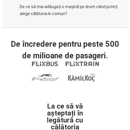
De ce să mai adăugați o mașină pe drum când puteți
alege călătoria în comun?
De încredere pentru peste 500
de milioane de pasageri.
La ce să vă
așteptați în
legătură cu
călătoria