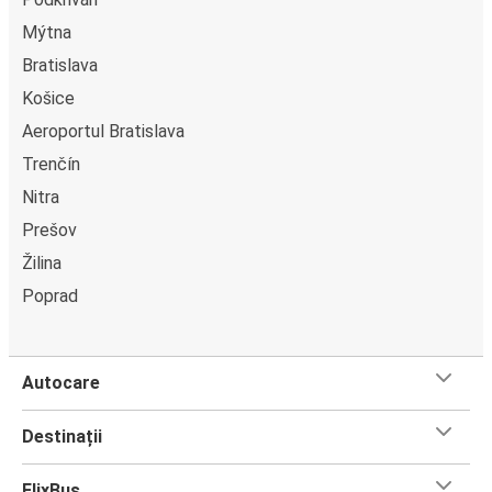
Mýtna
Bratislava
Košice
Aeroportul Bratislava
Trenčín
Nitra
Prešov
Žilina
Poprad
Autocare
Destinații
FlixBus