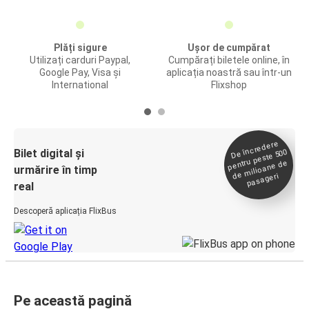
Plăți sigure
Ușor de cumpărat
Utilizați carduri Paypal,
Cumpărați biletele online, în
Google Pay, Visa și
aplicația noastră sau într-un
International
Flixshop
De încredere
de
Bilet digital și
pentru peste 500
milioane de
urmărire în timp
pasageri
real
Descoperă aplicația FlixBus
Pe această pagină