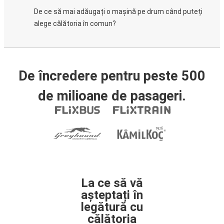
De ce să mai adăugați o mașină pe drum când puteți
alege călătoria în comun?
De încredere pentru peste 500
de milioane de pasageri.
La ce să vă
așteptați în
legătură cu
călătoria