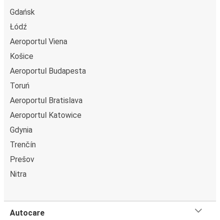
bordul autocarelor sau la unul din punctele de vânzare.
Gdańsk
Łódź
Aeroportul Viena
Košice
Aeroportul Budapesta
Toruń
Aeroportul Bratislava
Aeroportul Katowice
Gdynia
Trenčín
Prešov
Nitra
Autocare