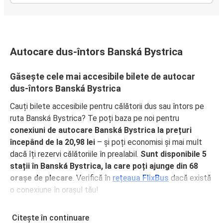
Autocare dus-întors Banská Bystrica
Găsește cele mai accesibile bilete de autocar
dus-întors Banská Bystrica
Cauți bilete accesibile pentru călătorii dus sau întors pe
ruta Banská Bystrica? Te poți baza pe noi pentru
conexiuni de autocare Banská Bystrica la prețuri
începând de la 20,98 lei
– și poți economisi și mai mult
dacă îți rezervi călătoriile în prealabil.
Sunt disponibile 5
stații în Banská Bystrica, la care poți ajunge din 68
orașe de plecare
. Verifică în
rețeaua FlixBus
dacă există
o conexiune în orașul tău!
De ce să călătorești dus sau întors pe ruta
Citește în continuare
Banská Bystrica cu FlixBus