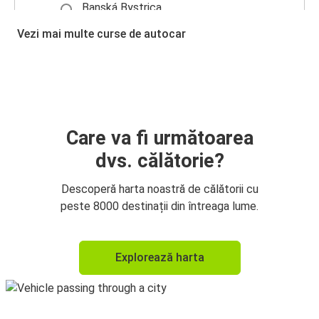
Banská Bystrica
Aeroportul Viena
Vezi mai multe curse de autocar
Suceava
Banská Bystrica
Suceava
Banská Bystrica
Care va fi următoarea
dvs. călătorie?
Descoperă harta noastră de călătorii cu
peste 8000 destinații din întreaga lume.
Explorează harta