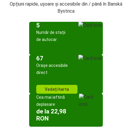
Opțiuni rapide, ușoare și accesibile din / până în Banská
Bystrica
5
Număr de stații
de autocar
67
Orașe accesibile
direct
Vedeți harta
Cea mai ieftină
deplasare
de la 22,98
RON