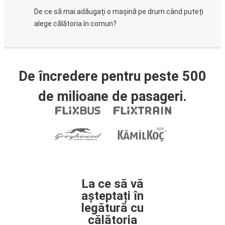
De ce să mai adăugați o mașină pe drum când puteți
alege călătoria în comun?
De încredere pentru peste 500
de milioane de pasageri.
La ce să vă
așteptați în
legătură cu
călătoria