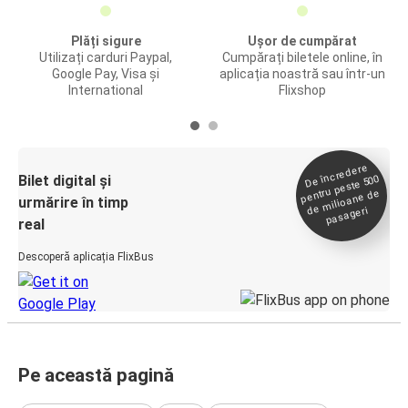
Plăți sigure
Ușor de cumpărat
Utilizați carduri Paypal,
Cumpărați biletele online, în
Google Pay, Visa și
aplicația noastră sau într-un
International
Flixshop
De încredere
de
Bilet digital și
pentru peste 500
milioane de
urmărire în timp
pasageri
real
Descoperă aplicația FlixBus
Pe această pagină