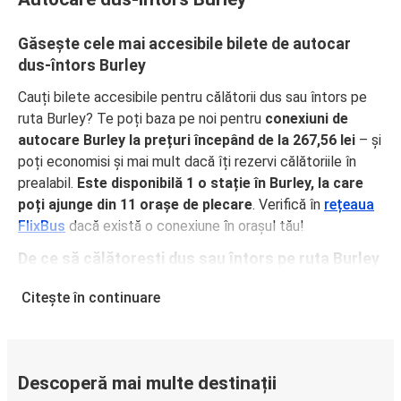
Găsește cele mai accesibile bilete de autocar
dus-întors Burley
Cauți bilete accesibile pentru călătorii dus sau întors pe
ruta Burley? Te poți baza pe noi pentru
conexiuni de
autocare Burley la prețuri începând de la 267,56 lei
– și
poți economisi și mai mult dacă îți rezervi călătoriile în
prealabil.
Este disponibilă 1 o stație în Burley, la care
poți ajunge din 11 orașe de plecare
. Verifică în
rețeaua
FlixBus
dacă există o conexiune în orașul tău!
De ce să călătorești dus sau întors pe ruta Burley
cu FlixBus
Citește în continuare
FlixBus oferă servicii confortabile la prețuri accesibile,
pentru o experiență excelentă de călătorie a pasagerilor.
Bucură-te de o călătorie confortabilă dus sau întors pe
ruta Burley, grație dotărilor noastre precum Wi-Fi gratuit și
Descoperă mai multe destinații
prize electrice la bordul autocarelor. Alege locul preferat