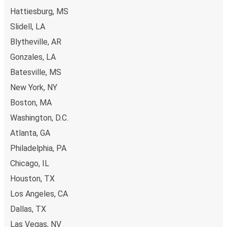
pe ruta Cape Girardeau, poți alege între diferite metode
Hattiesburg, MS
sigure de plată online, cum ar fi card de credit, PayPal,
Slidell, LA
Google și Apple Pay. Alternativ, poți plăti în numerar la
bordul autocarelor sau la unul din punctele de vânzare.
Blytheville, AR
Gonzales, LA
Batesville, MS
New York, NY
Boston, MA
Washington, D.C.
Atlanta, GA
Philadelphia, PA
Chicago, IL
Houston, TX
Los Angeles, CA
Dallas, TX
Las Vegas, NV