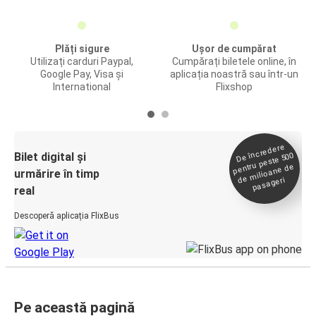
Plăți sigure
Ușor de cumpărat
Utilizați carduri Paypal,
Cumpărați biletele online, în
Google Pay, Visa și
aplicația noastră sau într-un
International
Flixshop
De încredere
de
Bilet digital și
pentru peste 500
milioane de
urmărire în timp
pasageri
real
Descoperă aplicația FlixBus
Pe această pagină