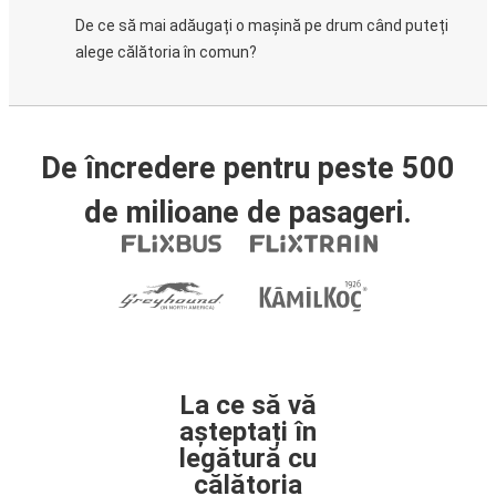
De ce să mai adăugați o mașină pe drum când puteți
alege călătoria în comun?
De încredere pentru peste 500
de milioane de pasageri.
La ce să vă
așteptați în
legătură cu
călătoria