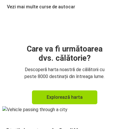
Cardiff
Vezi mai multe curse de autocar
Cardiff
Aeroportul Londra Heathrow (LHR)
Aeroportul Londra Heathrow (LHR)
Cardiff
Care va fi următoarea
dvs. călătorie?
Birmingham
Cardiff
Descoperă harta noastră de călătorii cu
peste 8000 destinații din întreaga lume.
Cardiff
Birmingham
Explorează harta
Cardiff
Aeroportul Londra Gatwick
Aeroportul Londra Gatwick