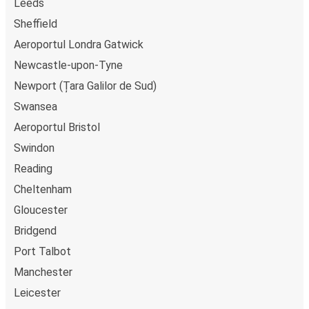
Leeds
plată online, cum ar fi card de credit, PayPal, Google și
Sheffield
Apple Pay. Alternativ, poți plăti în numerar la bordul
Aeroportul Londra Gatwick
autocarelor sau la unul din punctele de vânzare.
Newcastle-upon-Tyne
Newport (Țara Galilor de Sud)
Swansea
Aeroportul Bristol
Swindon
Reading
Cheltenham
Gloucester
Bridgend
Port Talbot
Manchester
Leicester