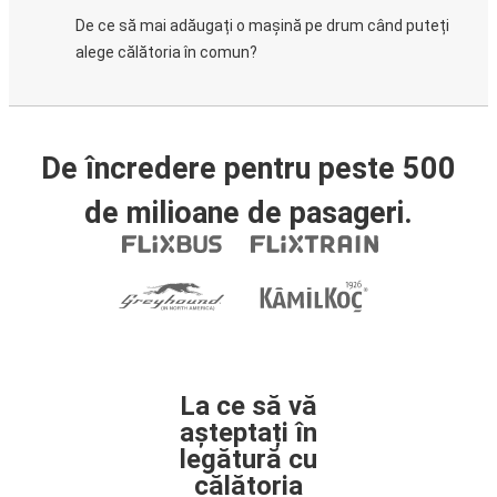
De ce să mai adăugați o mașină pe drum când puteți
alege călătoria în comun?
De încredere pentru peste 500
de milioane de pasageri.
La ce să vă
așteptați în
legătură cu
călătoria