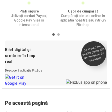
Plăți sigure
Ușor de cumpărat
Utilizați carduri Paypal,
Cumpărați biletele online, în
Google Pay, Visa și
aplicația noastră sau într-un
International
Flixshop
De încredere
de
Bilet digital și
pentru peste 500
milioane de
urmărire în timp
pasageri
real
Descoperă aplicația FlixBus
Pe această pagină