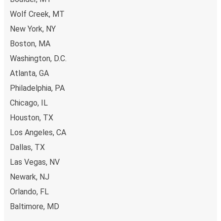
Apple Pay. Alternativ, poți plăti în numerar la bordul
Wolf Creek, MT
autocarelor sau la unul din punctele de vânzare.
New York, NY
Boston, MA
Washington, D.C.
Atlanta, GA
Philadelphia, PA
Chicago, IL
Houston, TX
Los Angeles, CA
Dallas, TX
Las Vegas, NV
Newark, NJ
Orlando, FL
Baltimore, MD