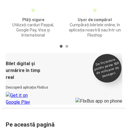
Plăți sigure
Ușor de cumpărat
Utilizați carduri Paypal,
Cumpărați biletele online, în
Google Pay, Visa și
aplicația noastră sau într-un
International
Flixshop
De încredere
de
Bilet digital și
pentru peste 500
milioane de
urmărire în timp
pasageri
real
Descoperă aplicația FlixBus
Pe această pagină