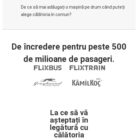
De ce să mai adăugați o mașină pe drum când puteți
alege călătoria în comun?
De încredere pentru peste 500
de milioane de pasageri.
La ce să vă
așteptați în
legătură cu
călătoria