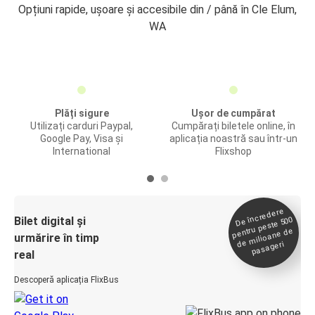
Opțiuni rapide, ușoare și accesibile din / până în Cle Elum,
WA
Plăți sigure
Ușor de cumpărat
Utilizați carduri Paypal,
Cumpărați biletele online, în
Google Pay, Visa și
aplicația noastră sau într-un
International
Flixshop
De încredere
de
Bilet digital și
pentru peste 500
milioane de
urmărire în timp
pasageri
real
Descoperă aplicația FlixBus