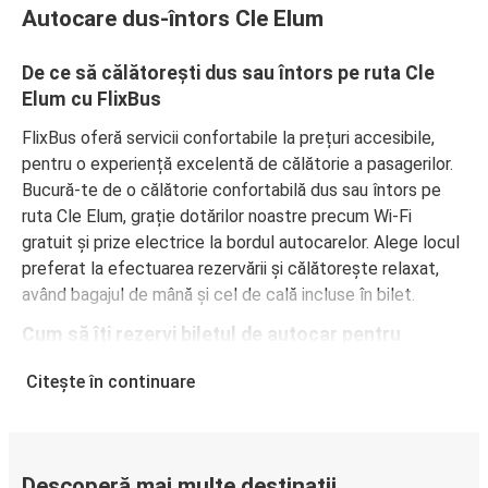
Autocare dus-întors Cle Elum
De ce să călătorești dus sau întors pe ruta Cle
Elum cu FlixBus
FlixBus oferă servicii confortabile la prețuri accesibile,
pentru o experiență excelentă de călătorie a pasagerilor.
Bucură-te de o călătorie confortabilă dus sau întors pe
ruta Cle Elum, grație dotărilor noastre precum Wi-Fi
gratuit și prize electrice la bordul autocarelor. Alege locul
preferat la efectuarea rezervării și călătorește relaxat,
având bagajul de mână și cel de cală incluse în bilet.
Cum să îți rezervi biletul de autocar pentru
călătorii dus sau întors pe ruta Cle Elum
Citește în continuare
Rezervarea unui bilet pentru autocarele FlixBus este
extrem de simplă: pe acest site web sau în aplicația
gratuită FlixBus, poți efectua rezervarea cu doar câteva
clicuri. La achiziționarea online a unui bilet dus sau întors
Descoperă mai multe destinații