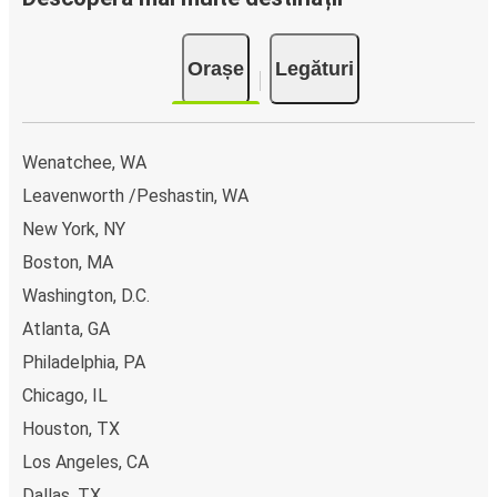
pe ruta Cle Elum, poți alege între diferite metode sigure
de plată online, cum ar fi card de credit, PayPal, Google și
Orașe
Legături
Apple Pay. Alternativ, poți plăti în numerar la bordul
autocarelor sau la unul din punctele de vânzare.
Wenatchee, WA
Leavenworth /Peshastin, WA
New York, NY
Boston, MA
Washington, D.C.
Atlanta, GA
Philadelphia, PA
Chicago, IL
Houston, TX
Los Angeles, CA
Dallas, TX