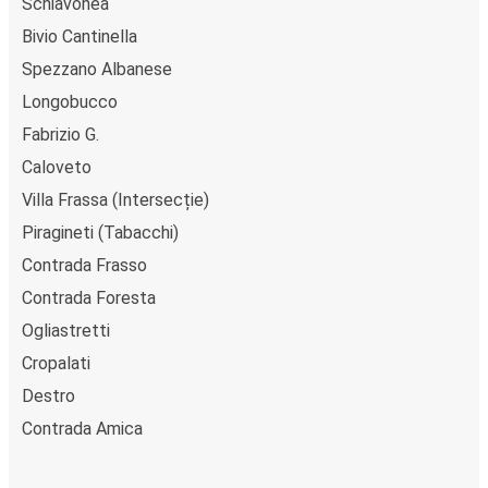
Schiavonea
pe ruta Contrada Toscano, poți alege între diferite
metode sigure de plată online, cum ar fi card de credit,
Bivio Cantinella
PayPal, Google și Apple Pay. Alternativ, poți plăti în
Spezzano Albanese
numerar la bordul autocarelor sau la unul din punctele de
Longobucco
vânzare.
Fabrizio G.
Caloveto
Villa Frassa (Intersecție)
Piragineti (Tabacchi)
Contrada Frasso
Contrada Foresta
Ogliastretti
Cropalati
Destro
Contrada Amica