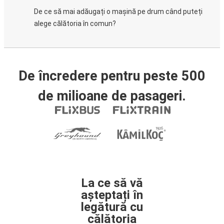
De ce să mai adăugați o mașină pe drum când puteți
alege călătoria în comun?
De încredere pentru peste 500
de milioane de pasageri.
La ce să vă
așteptați în
legătură cu
călătoria