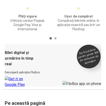
Plăți sigure
Ușor de cumpărat
Utilizați carduri Paypal,
Cumpărați biletele online, în
Google Pay, Visa și
aplicația noastră sau într-un
International
Flixshop
De încredere
de
Bilet digital și
pentru peste 500
milioane de
urmărire în timp
pasageri
real
Descoperă aplicația FlixBus
Pe această pagină