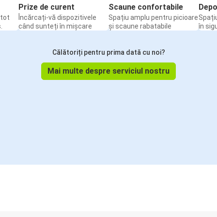
Prize de curent
Scaune confortabile
Depo
tot
Încărcați-vă dispozitivele
Spațiu amplu pentru picioare
Spați
.
când sunteți în mișcare
și scaune rabatabile
în sig
Călătoriți pentru prima dată cu noi?
Mai multe despre serviciul nostru