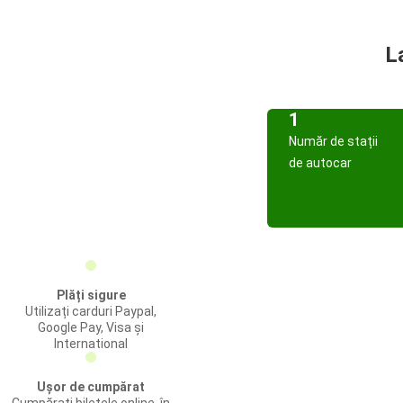
L
1
Număr de stații
de autocar
Plăți sigure
Utilizați carduri Paypal,
Google Pay, Visa și
International
Ușor de cumpărat