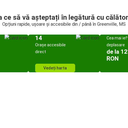
a ce să vă așteptați în legătură cu călător
Opțiuni rapide, ușoare și accesibile din / până în Greenville, MS
14
Cea mai ief
Orașe accesibile
deplasare
de la 1
direct
RON
Vedeți harta