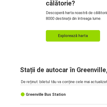
călătorie?
Descoperă harta noastră de călători
8000 destinații din întreaga lume.
Explorează harta
Stații de autocar în Greenvill
De reținut: biletul tău va conține cele mai actualiza
Greenville Bus Station