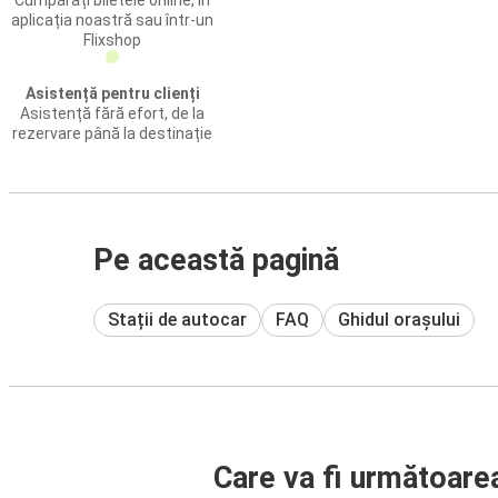
Cumpărați biletele online, în
aplicația noastră sau într-un
Flixshop
Asistență pentru clienți
Asistență fără efort, de la
rezervare până la destinație
Pe această pagină
Stații de autocar
FAQ
Ghidul orașului
Care va fi următoare