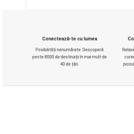
Conectează-te cu lumea
Co
Posibilități nenumărate. Descoperă
Relaxe
peste 8000 de destinații în mai mult de
cure
40 de țări.
picio