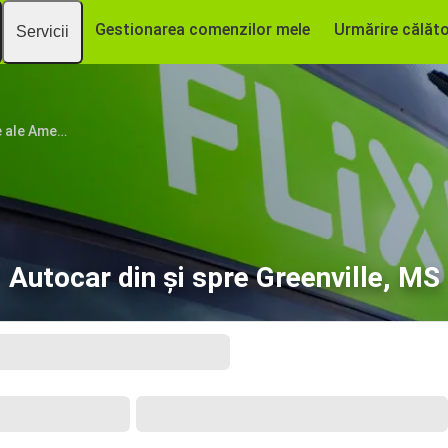
Gestionarea comenzilor mele
Urmărire călăto
Servicii
Statele Unite ale Americii
Autocar din și spre Greenville, MS