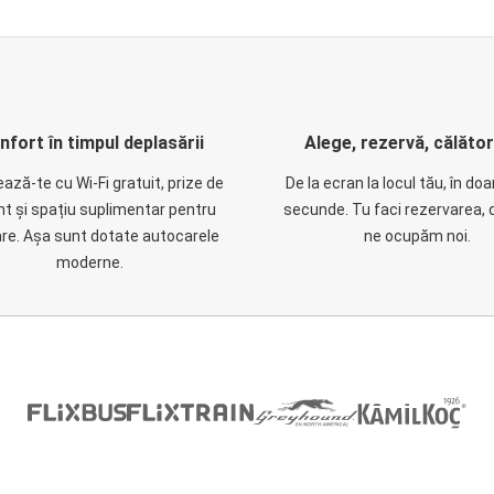
nfort în timpul deplasării
Alege, rezervă, călăto
ază-te cu Wi-Fi gratuit, prize de
De la ecran la locul tău, în do
nt și spațiu suplimentar pentru
secunde. Tu faci rezervarea, 
are. Așa sunt dotate autocarele
ne ocupăm noi.
moderne.