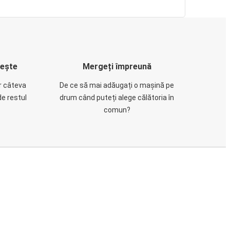
rește
Mergeți împreună
ar câteva
De ce să mai adăugați o mașină pe
de restul
drum când puteți alege călătoria în
comun?