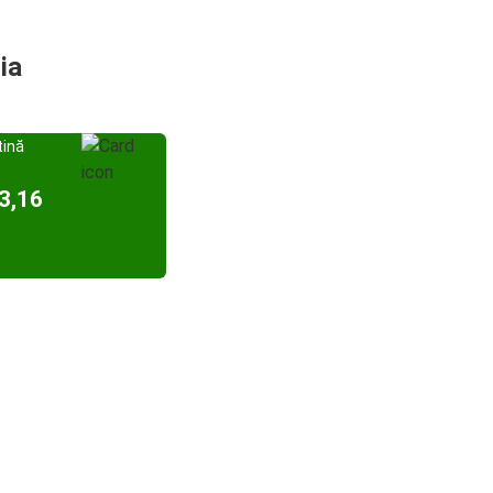
ia
tină
23,16