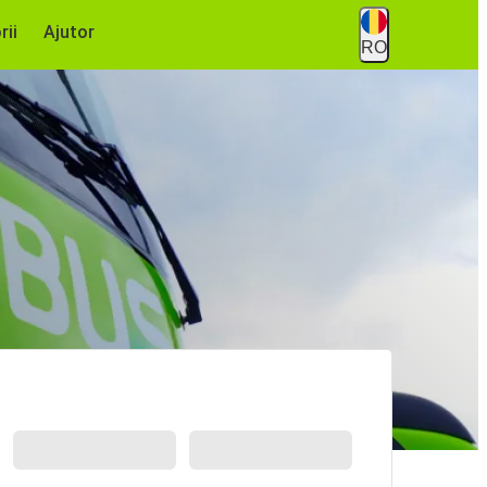
rii
Ajutor
RO