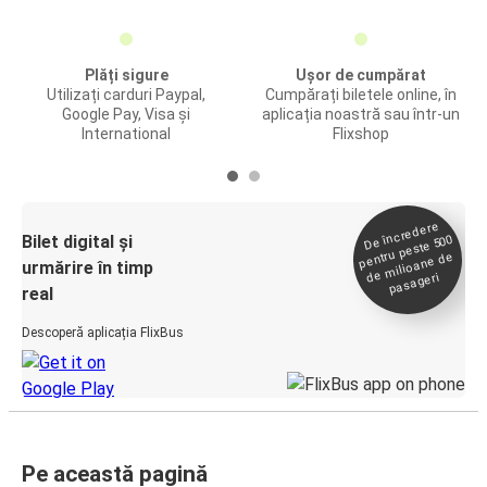
Plăți sigure
Ușor de cumpărat
Utilizați carduri Paypal,
Cumpărați biletele online, în
Google Pay, Visa și
aplicația noastră sau într-un
International
Flixshop
De încredere
de
Bilet digital și
pentru peste 500
milioane de
urmărire în timp
pasageri
real
Descoperă aplicația FlixBus
Pe această pagină