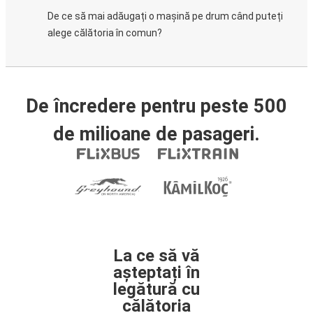
De ce să mai adăugați o mașină pe drum când puteți
alege călătoria în comun?
De încredere pentru peste 500
de milioane de pasageri.
La ce să vă
așteptați în
legătură cu
călătoria