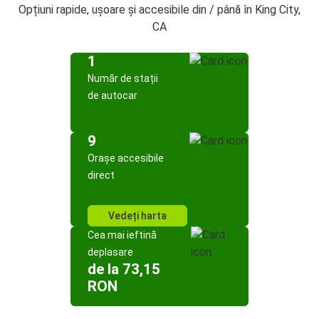
Opțiuni rapide, ușoare și accesibile din / până în King City,
CA
1
Număr de stații
de autocar
9
Orașe accesibile
direct
Vedeți harta
Cea mai ieftină
deplasare
de la 73,15
RON