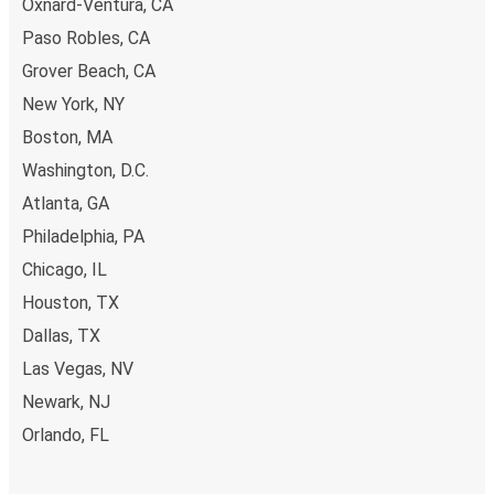
Oxnard-Ventura, CA
autocarelor sau la unul din punctele de vânzare.
Paso Robles, CA
Grover Beach, CA
New York, NY
Boston, MA
Washington, D.C.
Atlanta, GA
Philadelphia, PA
Chicago, IL
Houston, TX
Dallas, TX
Las Vegas, NV
Newark, NJ
Orlando, FL