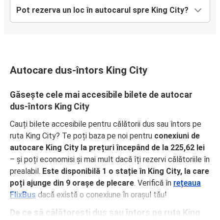
Pot rezerva un loc în autocarul spre King City?
Autocare dus-întors King City
Găsește cele mai accesibile bilete de autocar
dus-întors King City
Cauți bilete accesibile pentru călătorii dus sau întors pe
ruta King City? Te poți baza pe noi pentru
conexiuni de
autocare King City la prețuri începând de la 225,62 lei
– și poți economisi și mai mult dacă îți rezervi călătoriile în
prealabil.
Este disponibilă 1 o stație în King City, la care
poți ajunge din 9 orașe de plecare
. Verifică în
rețeaua
FlixBus
dacă există o conexiune în orașul tău!
De ce să călătorești dus sau întors pe ruta King