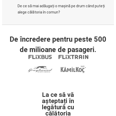
De ce să mai adăugați o mașină pe drum când puteți
alege călătoria în comun?
De încredere pentru peste 500
de milioane de pasageri.
La ce să vă
așteptați în
legătură cu
călătoria