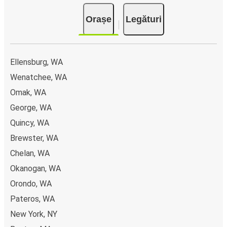
plată online, cum ar fi card de credit, PayPal, Google și
Orașe
Legături
Apple Pay. Alternativ, poți plăti în numerar la bordul
autocarelor sau la unul din punctele de vânzare.
Ellensburg, WA
Wenatchee, WA
Omak, WA
George, WA
Quincy, WA
Brewster, WA
Chelan, WA
Okanogan, WA
Orondo, WA
Pateros, WA
New York, NY