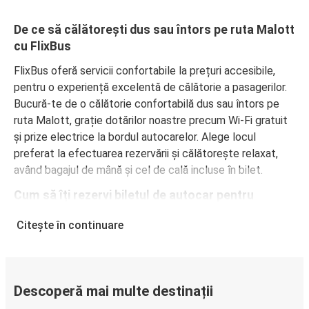
De ce să călătorești dus sau întors pe ruta Malott
cu FlixBus
FlixBus oferă servicii confortabile la prețuri accesibile,
pentru o experiență excelentă de călătorie a pasagerilor.
Bucură-te de o călătorie confortabilă dus sau întors pe
ruta Malott, grație dotărilor noastre precum Wi-Fi gratuit
și prize electrice la bordul autocarelor. Alege locul
preferat la efectuarea rezervării și călătorește relaxat,
având bagajul de mână și cel de cală incluse în bilet.
Cum să îți rezervi biletul de autocar pentru
călătorii dus sau întors pe ruta Malott
Citește în continuare
Rezervarea unui bilet pentru autocarele FlixBus este
extrem de simplă: pe acest site web sau în aplicația
gratuită FlixBus, poți efectua rezervarea cu doar câteva
clicuri. La achiziționarea online a unui bilet dus sau întors
Descoperă mai multe destinații
pe ruta Malott, poți alege între diferite metode sigure de