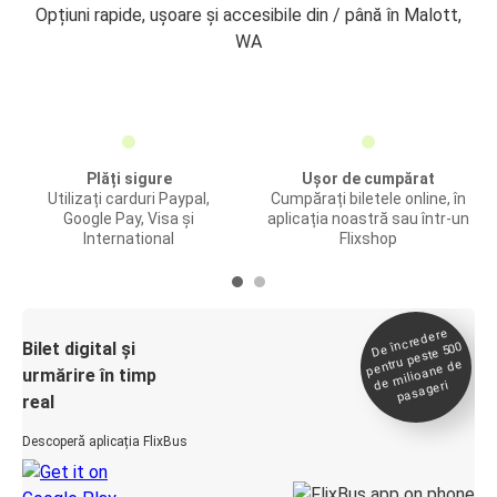
Opțiuni rapide, ușoare și accesibile din / până în Malott,
WA
Plăți sigure
Ușor de cumpărat
Utilizați carduri Paypal,
Cumpărați biletele online, în
Google Pay, Visa și
aplicația noastră sau într-un
International
Flixshop
De încredere
de
Bilet digital și
pentru peste 500
milioane de
urmărire în timp
pasageri
real
Descoperă aplicația FlixBus