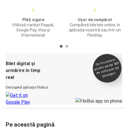
Plăți sigure
Ușor de cumpărat
Utilizați carduri Paypal,
Cumpărați biletele online, în
Google Pay, Visa și
aplicația noastră sau într-un
International
Flixshop
De încredere
de
Bilet digital și
pentru peste 500
milioane de
urmărire în timp
pasageri
real
Descoperă aplicația FlixBus
Pe această pagină