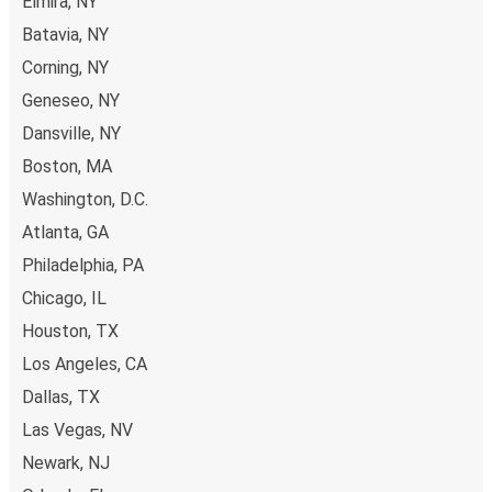
Elmira, NY
pe ruta Mount Morris, poți alege între diferite metode
Batavia, NY
sigure de plată online, cum ar fi card de credit, PayPal,
Corning, NY
Google și Apple Pay. Alternativ, poți plăti în numerar la
bordul autocarelor sau la unul din punctele de vânzare.
Geneseo, NY
Dansville, NY
Boston, MA
Washington, D.C.
Atlanta, GA
Philadelphia, PA
Chicago, IL
Houston, TX
Los Angeles, CA
Dallas, TX
Las Vegas, NV
Newark, NJ