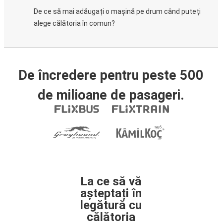
De ce să mai adăugați o mașină pe drum când puteți
alege călătoria în comun?
De încredere pentru peste 500
de milioane de pasageri.
La ce să vă
așteptați în
legătură cu
călătoria