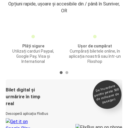
Opțiuni rapide, ușoare și accesibile din / până în Sunriver,
OR
Plăți sigure
Ușor de cumpărat
Utilizați carduri Paypal,
Cumpărați biletele online, în
Google Pay, Visa și
aplicația noastră sau într-un
International
Flixshop
De încredere
de
Bilet digital și
pentru peste 500
milioane de
urmărire în timp
pasageri
real
Descoperă aplicația FlixBus