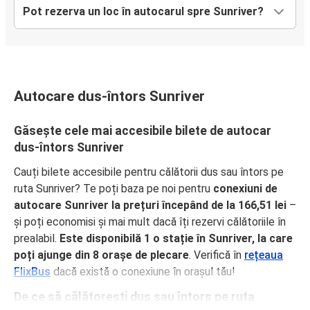
Pot rezerva un loc în autocarul spre Sunriver?
Autocare dus-întors Sunriver
Găsește cele mai accesibile bilete de autocar
dus-întors Sunriver
Cauți bilete accesibile pentru călătorii dus sau întors pe
ruta Sunriver? Te poți baza pe noi pentru
conexiuni de
autocare Sunriver la prețuri începând de la 166,51 lei
–
și poți economisi și mai mult dacă îți rezervi călătoriile în
prealabil.
Este disponibilă 1 o stație în Sunriver, la care
poți ajunge din 8 orașe de plecare
. Verifică în
rețeaua
FlixBus
dacă există o conexiune în orașul tău!
De ce să călătorești dus sau întors pe ruta