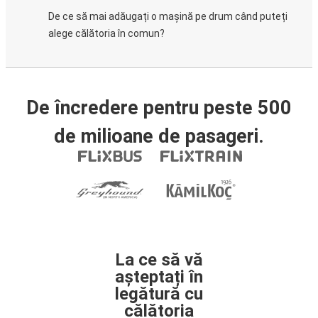
De ce să mai adăugați o mașină pe drum când puteți
alege călătoria în comun?
De încredere pentru peste 500
de milioane de pasageri.
La ce să vă
așteptați în
legătură cu
călătoria