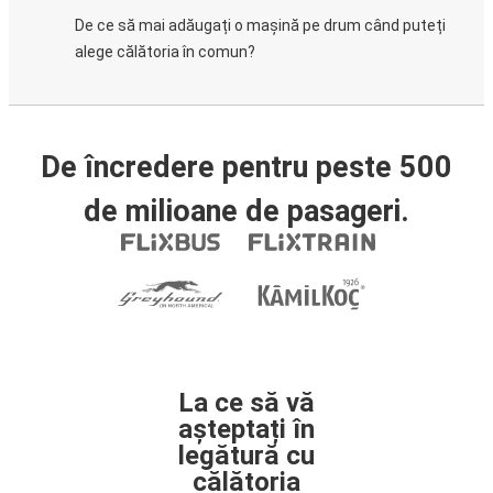
De ce să mai adăugați o mașină pe drum când puteți
alege călătoria în comun?
De încredere pentru peste 500
de milioane de pasageri.
La ce să vă
așteptați în
legătură cu
călătoria