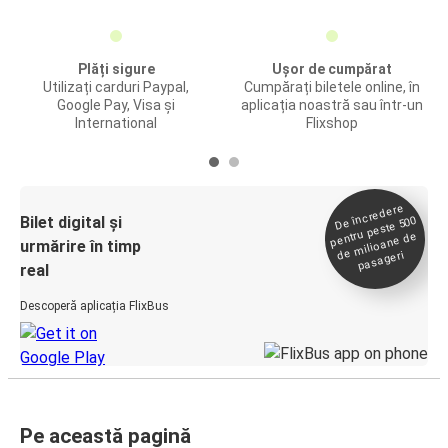
Plăți sigure
Ușor de cumpărat
Utilizați carduri Paypal,
Cumpărați biletele online, în
Google Pay, Visa și
aplicația noastră sau într-un
International
Flixshop
De încredere
de
Bilet digital și
pentru peste 500
milioane de
urmărire în timp
pasageri
real
Descoperă aplicația FlixBus
Pe această pagină