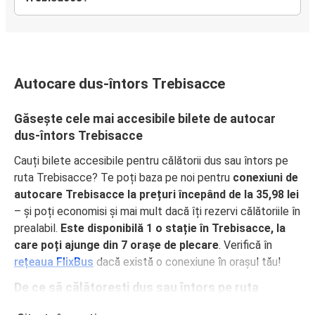
Autocare dus-întors Trebisacce
Găsește cele mai accesibile bilete de autocar
dus-întors Trebisacce
Cauți bilete accesibile pentru călătorii dus sau întors pe
ruta Trebisacce? Te poți baza pe noi pentru
conexiuni de
autocare Trebisacce la prețuri începând de la 35,98 lei
– și poți economisi și mai mult dacă îți rezervi călătoriile în
prealabil.
Este disponibilă 1 o stație în Trebisacce, la
care poți ajunge din 7 orașe de plecare
. Verifică în
rețeaua FlixBus
dacă există o conexiune în orașul tău!
De ce să călătorești dus sau întors pe ruta
Trebisacce cu FlixBus