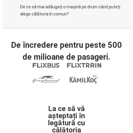
De ce să mai adăugați o mașină pe drum când puteți
alege călătoria în comun?
De încredere pentru peste 500
de milioane de pasageri.
La ce să vă
așteptați în
legătură cu
călătoria