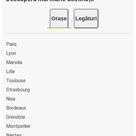
pe ruta Les Belleville, poți alege între diferite metode
sigure de plată online, cum ar fi card de credit, PayPal,
Orașe
Legături
Google și Apple Pay. Alternativ, poți plăti în numerar la
bordul autocarelor sau la unul din punctele de vânzare.
Paris
Lyon
Marsilia
Lille
Toulouse
Strasbourg
Nisa
Bordeaux
Grenoble
Montpellier
Nantes