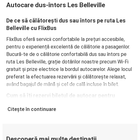
Autocare dus-întors Les Belleville
De ce să călătorești dus sau întors pe ruta Les
Belleville cu FlixBus
FlixBus oferă servicii confortabile la prețuri accesibile,
pentru o experiență excelentă de călătorie a pasagerilor.
Bucură-te de o călătorie confortabilă dus sau întors pe
ruta Les Belleville, grație dotărilor noastre precum Wi-Fi
gratuit și prize electrice la bordul autocarelor. Alege locul
preferat la efectuarea rezervării și călătorește relaxat,
având bagajul de mână și cel de cală incluse în bilet.
Cum să îți rezervi biletul de autocar pentru
călătorii dus sau întors pe ruta Les Belleville
Citește în continuare
Rezervarea unui bilet pentru autocarele FlixBus este
extrem de simplă: pe acest site web sau în aplicația
gratuită FlixBus, poți efectua rezervarea cu doar câteva
clicuri. La achiziționarea online a unui bilet dus sau întors
Descoperă mai multe destinații