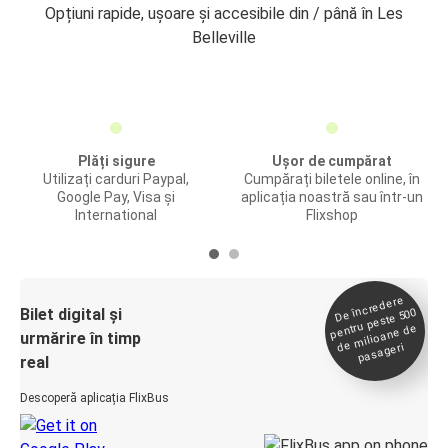
Opțiuni rapide, ușoare și accesibile din / până în Les
Belleville
Plăți sigure
Ușor de cumpărat
Utilizați carduri Paypal,
Cumpărați biletele online, în
Google Pay, Visa și
aplicația noastră sau într-un
International
Flixshop
De încredere
de
Bilet digital și
pentru peste 500
milioane de
urmărire în timp
pasageri
real
Descoperă aplicația FlixBus