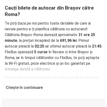
Cauți bilete de autocar din Brașov către
Roma?
Te poți baza pe noi pentru toate detaliile de care ai
nevoie pentru a-ți planifica călătoria cu autocarul!
Călătoria Brașov-Roma durează aproximativ
31 ore 25
minute
, la prețuri începând de la
691,96 lei
. Primul
autocar pleacă la
02:25
iar ultimul autocar pleacă la
21:45
.
FlixBus operează
5 curse
în fiecare zi între Brașov și
Roma, iar în timpul călătoriilor cu FlixBus, te poți aștepta
la Wi-Fi gratuit, prize electrice și un loc garantat pe
întreaga durată a călătoriei.
Cum poți rezerva biletul de autocar de la Brașov
la Roma
Citește în continuare
Rezervarea unui bilet pentru autocarele FlixBus este
incredibil de ușoară: pe acest site web sau în aplicația
gratuită FlixBus, poți efectua rezervarea cu doar câteva