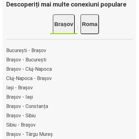
clicuri. La achiziționarea online a unui bilet pe ruta Brașov-
Descoperiți mai multe conexiuni populare
Roma, poți alege între diferite metode sigure de plată
online, cum ar fi card de credit, PayPal, Google și Apple
Brașov
Roma
Pay. Alternativ, poți plăti în numerar la bordul autocarelor
sau la unul din punctele de vânzare.
București - Brașov
Brașov - București
Brașov - Cluj-Napoca
Cluj-Napoca - Brașov
Iași - Brașov
Brașov - Iași
Brașov - Constanța
Brașov - Sibiu
Sibiu - Brașov
Brașov - Târgu Mureș