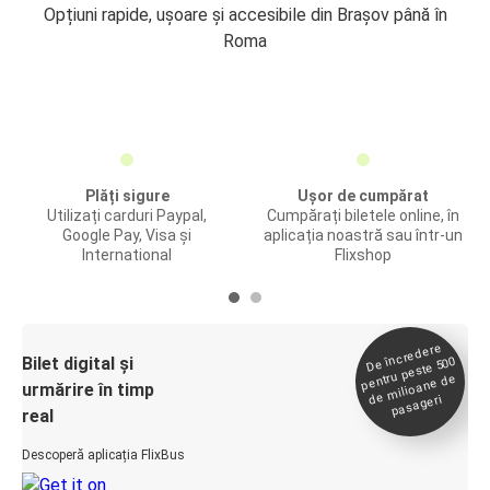
Opțiuni rapide, ușoare și accesibile din Brașov până în
Roma
Plăți sigure
Ușor de cumpărat
Utilizați carduri Paypal,
Cumpărați biletele online, în
Google Pay, Visa și
aplicația noastră sau într-un
International
Flixshop
De încredere
de
Bilet digital și
pentru peste 500
milioane de
urmărire în timp
pasageri
real
Descoperă aplicația FlixBus