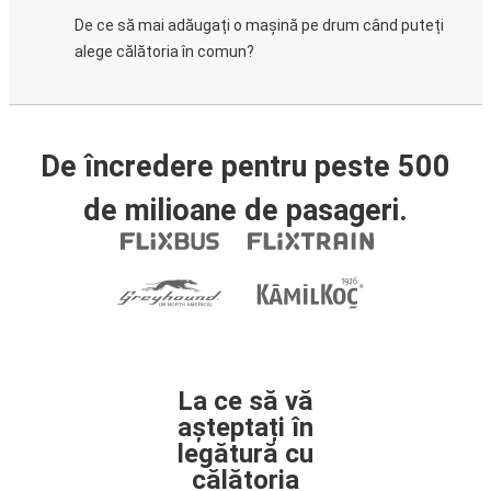
De ce să mai adăugați o mașină pe drum când puteți
alege călătoria în comun?
De încredere pentru peste 500
de milioane de pasageri.
La ce să vă
așteptați în
legătură cu
călătoria