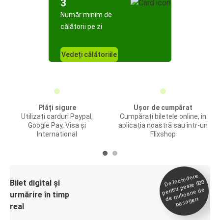
3
Număr minim de
călătorii pe zi
Vedeți călătoriile
Plăți sigure
Ușor de cumpărat
Utilizați carduri Paypal,
Cumpărați biletele online, în
Google Pay, Visa și
aplicația noastră sau într-un
International
Flixshop
De încredere
de
Bilet digital și
pentru peste 500
milioane de
urmărire în timp
pasageri
real