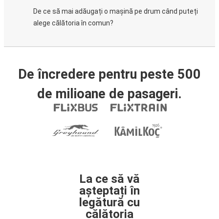
De ce să mai adăugați o mașină pe drum când puteți
alege călătoria în comun?
De încredere pentru peste 500
de milioane de pasageri.
La ce să vă
așteptați în
legătură cu
călătoria