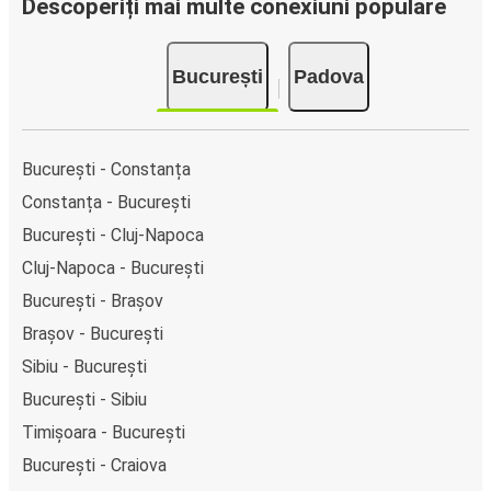
clicuri. La achiziționarea online a unui bilet pe ruta
Descoperiți mai multe conexiuni populare
București-Padova, poți alege între diferite metode sigure
de plată online, cum ar fi card de credit, PayPal, Google și
București
Padova
Apple Pay. Alternativ, poți plăti în numerar la bordul
autocarelor sau la unul din punctele de vânzare.
București - Constanța
Constanța - București
București - Cluj-Napoca
Cluj-Napoca - București
București - Brașov
Brașov - București
Sibiu - București
București - Sibiu
Timișoara - București
București - Craiova