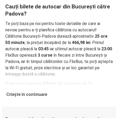
Cauți bilete de autocar din București către
Padova?
Te poți baza pe noi pentru toate detaliile de care ai
nevoie pentru a-ți planifica călătoria cu autocarul!
Călătoria București-Padova durează aproximativ
25 ore
50 minute
, la prețuri începând de la
466,98 lei
. Primul
autocar pleacă la
03:45
iar ultimul autocar pleacă la
23:00
.
FlixBus operează
3 curse
în fiecare zi între București și
Padova, iar în timpul călătoriilor cu FlixBus, te poți aștepta
la Wi-Fi gratuit, prize electrice și un loc garantat pe
întreaga durată a călătoriei.
Cum poți rezerva biletul de autocar de la
București la Padova
Citește în continuare
Rezervarea unui bilet pentru autocarele FlixBus este
incredibil de ușoară: pe acest site web sau în aplicația
gratuită FlixBus, poți efectua rezervarea cu doar câteva