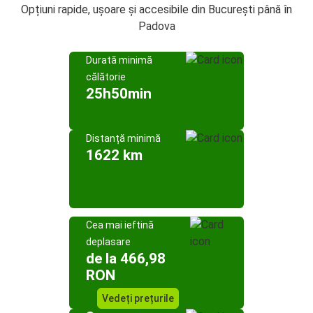
Opțiuni rapide, ușoare și accesibile din București până în
Padova
Durată minimă
călătorie
25h50min
Distanță minimă
1622 km
Cea mai ieftină
deplasare
de la 466,98
RON
Vedeți prețurile