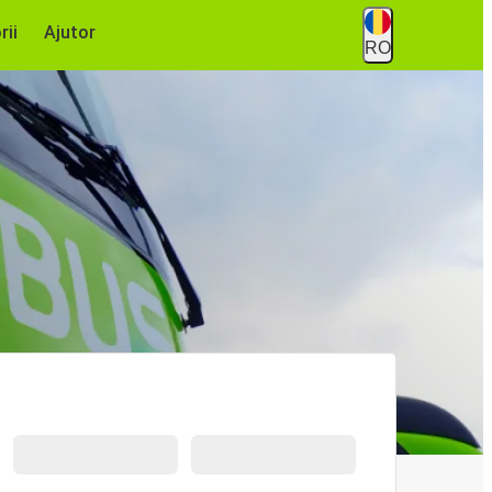
rii
Ajutor
RO