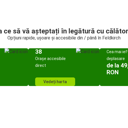
a ce să vă așteptați în legătură cu călător
Opțiuni rapide, ușoare și accesibile din / până în Feldkirch
38
Cea mai ief
Orașe accesibile
deplasare
de la 49
direct
RON
Vedeți harta