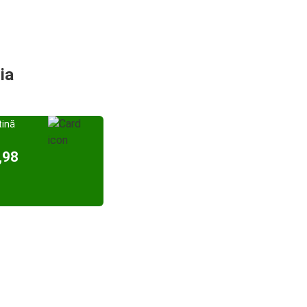
ia
tină
,98