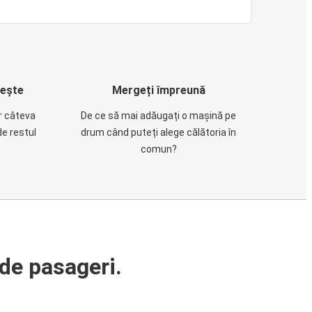
rește
Mergeți împreună
ar câteva
De ce să mai adăugați o mașină pe
de restul
drum când puteți alege călătoria în
comun?
de pasageri.