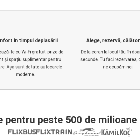
nfort în timpul deplasării
Alege, rezervă, călăto
ază-te cu Wi-Fi gratuit, prize de
De la ecran la locul tău, în do
nt și spațiu suplimentar pentru
secunde. Tu faci rezervarea, 
are. Așa sunt dotate autocarele
ne ocupăm noi.
moderne.
e pentru peste 500 de milioane 