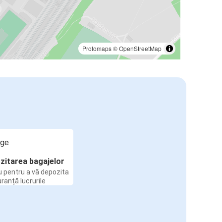
Protomaps
©
OpenStreetMap
zitarea bagajelor
u pentru a vă depozita
uranță lucrurile