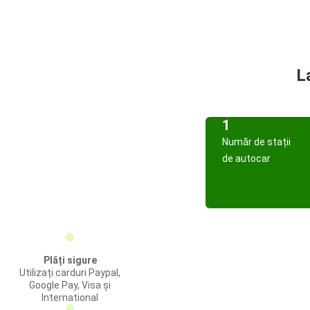
L
1
Număr de stații
de autocar
Plăți sigure
Utilizați carduri Paypal,
Google Pay, Visa și
International