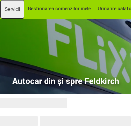
Gestionarea comenzilor mele
Urmărire călăto
Servicii
Autocar din și spre Feldkirch