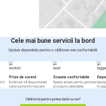
Cele mai bune servicii la bord
Opțiuni disponibile pentru o călătorie mai confortabilă:
Prize de curent
Scaune confortabile
Depo
tot
Încărcați-vă dispozitivele
Spațiu amplu pentru picioare
Spați
.
când sunteți în mișcare
și scaune rabatabile
în sig
Călătoriți pentru prima dată cu noi?