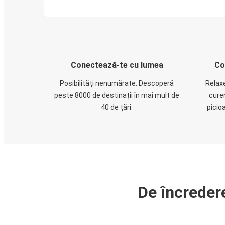
Conectează-te cu lumea
Co
Posibilități nenumărate. Descoperă
Relaxe
peste 8000 de destinații în mai mult de
cure
40 de țări.
picio
De încreder