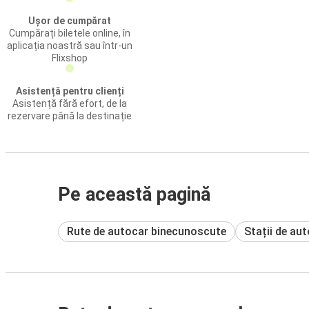
Ușor de cumpărat
Cumpărați biletele online, în
aplicația noastră sau într-un
Flixshop
Asistență pentru clienți
Asistență fără efort, de la
rezervare până la destinație
Pe această pagină
Rute de autocar binecunoscute
Stații de au