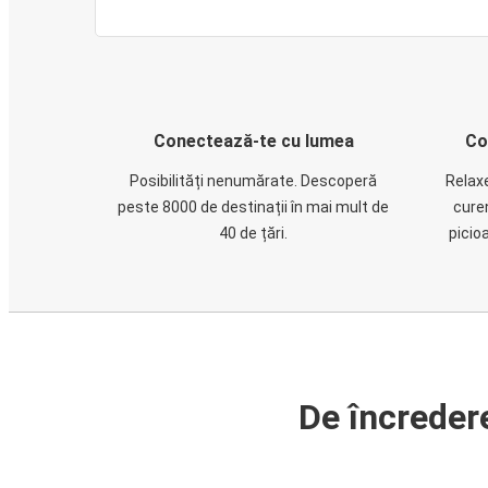
Conectează-te cu lumea
Co
Posibilități nenumărate. Descoperă
Relaxe
peste 8000 de destinații în mai mult de
cure
40 de țări.
picio
De încreder