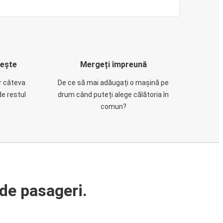
rește
Mergeți împreună
ar câteva
De ce să mai adăugați o mașină pe
de restul
drum când puteți alege călătoria în
comun?
de pasageri.