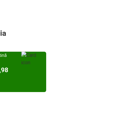
ia
tină
,98