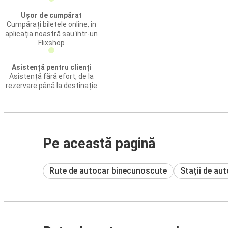
Ușor de cumpărat
Cumpărați biletele online, în
aplicația noastră sau într-un
Flixshop
Asistență pentru clienți
Asistență fără efort, de la
rezervare până la destinație
Pe această pagină
Rute de autocar binecunoscute
Stații de au