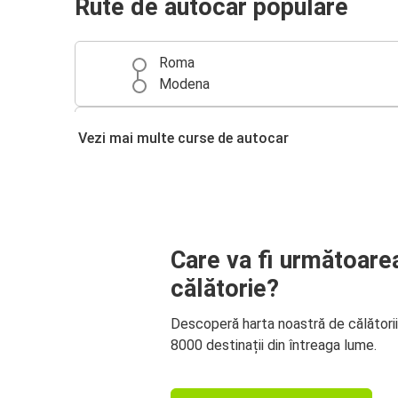
Rute de autocar populare
Roma
Modena
Modena
Vezi mai multe curse de autocar
Florența
Modena
Bologna
Care va fi următoare
Vicenza
Modena
călătorie?
Descoperă harta noastră de călători
8000 destinații din întreaga lume.