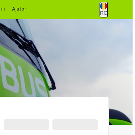
rii
Ajutor
RO