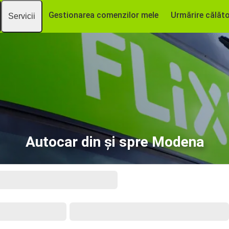
Gestionarea comenzilor mele
Urmărire călăto
Servicii
Autocar din și spre Modena