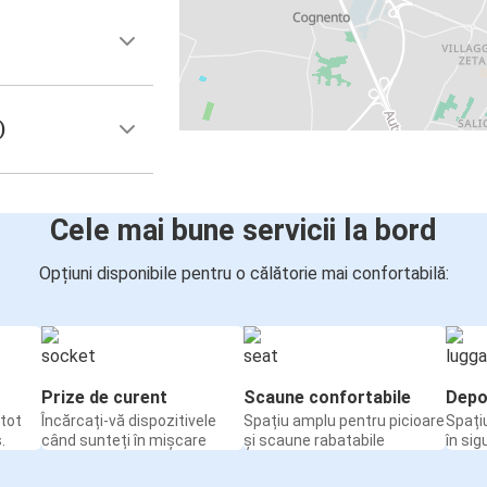
)
Cele mai bune servicii la bord
Opțiuni disponibile pentru o călătorie mai confortabilă:
Prize de curent
Scaune confortabile
Depo
tot
Încărcați-vă dispozitivele
Spațiu amplu pentru picioare
Spați
.
când sunteți în mișcare
și scaune rabatabile
în sig