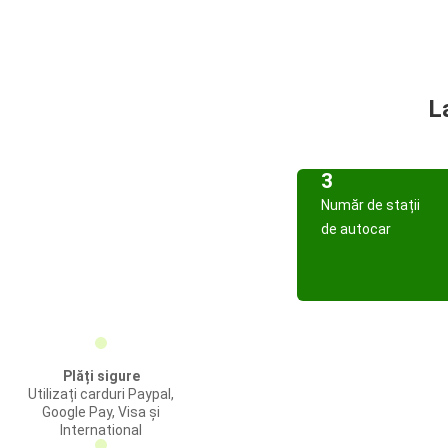
L
3
Număr de stații
de autocar
Plăți sigure
Utilizați carduri Paypal,
Google Pay, Visa și
International