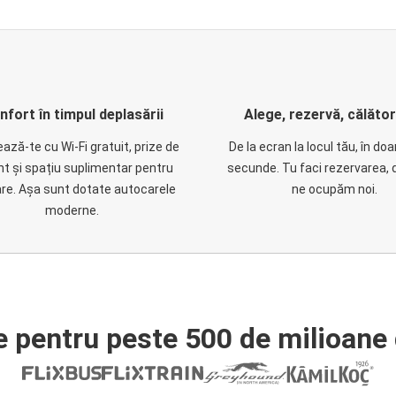
nfort în timpul deplasării
Alege, rezervă, călăto
ază-te cu Wi-Fi gratuit, prize de
De la ecran la locul tău, în do
nt și spațiu suplimentar pentru
secunde. Tu faci rezervarea, 
are. Așa sunt dotate autocarele
ne ocupăm noi.
moderne.
e pentru peste 500 de milioane 