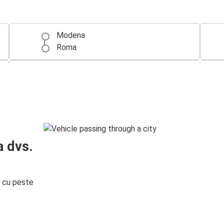
Modena
Roma
Verona
Modena
Modena
Verona
a dvs.
i cu peste