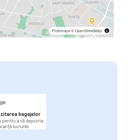
Protomaps
©
OpenStreetMap
zitarea bagajelor
u pentru a vă depozita
uranță lucrurile