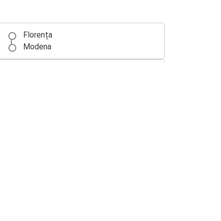
Florența
Modena
Bologna
Modena
Modena
Vicenza