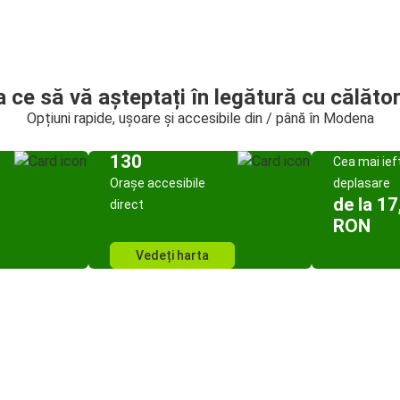
a ce să vă așteptați în legătură cu călător
Opțiuni rapide, ușoare și accesibile din / până în Modena
130
Cea mai ief
Orașe accesibile
deplasare
de la 17
direct
RON
Vedeți harta