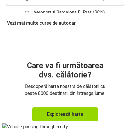
Aeroportul Barcelona El Prat (BCN)
Andorra la Vella
Vezi mai multe curse de autocar
Montpellier
Aeroportul Barcelona El Prat (BCN)
Aeroportul Barcelona El Prat (BCN)
Montpellier
Care va fi următoarea
dvs. călătorie?
Aeroportul Barcelona El Prat (BCN)
Toulouse
Descoperă harta noastră de călătorii cu
peste 8000 destinații din întreaga lume.
Andorra la Vella
Aeroportul Barcelona El Prat (BCN)
Explorează harta
Aeroportul Barcelona El Prat (BCN)
Lyon