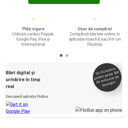
Plăți sigure
Ușor de cumpărat
Utilizați carduri Paypal,
Cumpărați biletele online, în
Google Pay, Visa și
aplicația noastră sau într-un
International
Flixshop
De încredere
de
Bilet digital și
pentru peste 500
milioane de
urmărire în timp
pasageri
real
Descoperă aplicația FlixBus