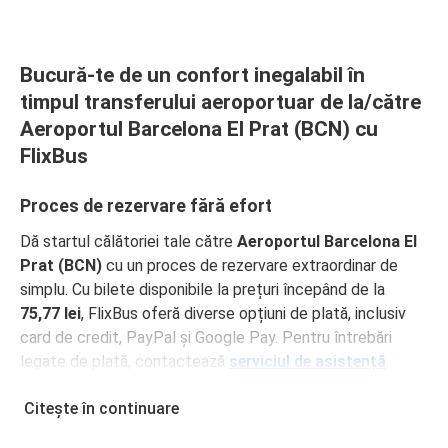
Bucură-te de un confort inegalabil în
timpul transferului aeroportuar de la/către
Aeroportul Barcelona El Prat (BCN) cu
FlixBus
Proces de rezervare fără efort
Dă startul călătoriei tale către
Aeroportul Barcelona El
Prat (BCN)
cu un proces de rezervare extraordinar de
simplu. Cu bilete disponibile la prețuri începând de la
75,77 lei
, FlixBus oferă diverse opțiuni de plată, inclusiv
card de credit, PayPal și Google Pay. Pentru întrebări
legate de plată, contactează
serviciul de asistență
pentru clienți
.
Citește în continuare
Stații amplasate strategic