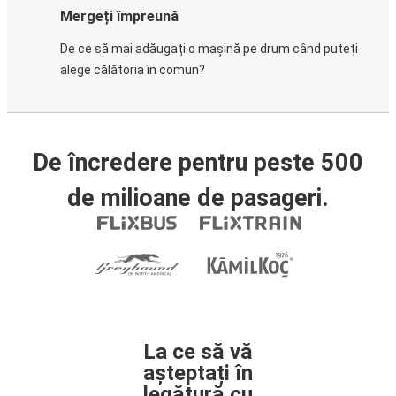
Mergeți împreună
De ce să mai adăugați o mașină pe drum când puteți
alege călătoria în comun?
De încredere pentru peste 500
de milioane de pasageri.
La ce să vă
așteptați în
legătură cu