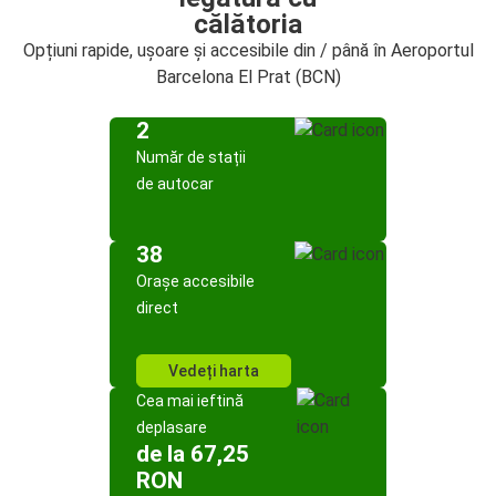
călătoria
Opțiuni rapide, ușoare și accesibile din / până în Aeroportul
Barcelona El Prat (BCN)
2
Număr de stații
de autocar
38
Orașe accesibile
direct
Vedeți harta
Cea mai ieftină
deplasare
de la 67,25
RON