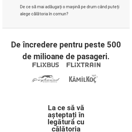
De ce să mai adăugați o mașină pe drum când puteți
alege călătoria în comun?
De încredere pentru peste 500
de milioane de pasageri.
La ce să vă
așteptați în
legătură cu
călătoria