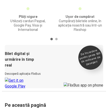
Plăți sigure
Ușor de cumpărat
Utilizați carduri Paypal,
Cumpărați biletele online, în
Google Pay, Visa și
aplicația noastră sau într-un
International
Flixshop
De încredere
de
Bilet digital și
pentru peste 500
milioane de
urmărire în timp
pasageri
real
Descoperă aplicația FlixBus
Pe această pagină