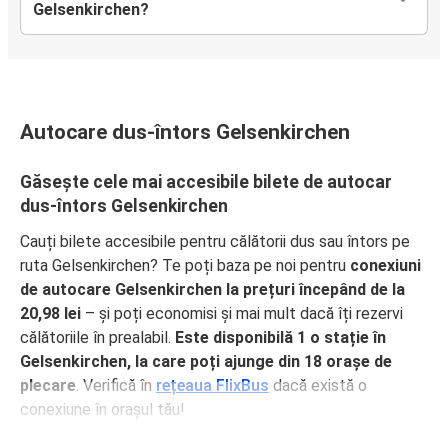
Gelsenkirchen?
Autocare dus-întors Gelsenkirchen
Găsește cele mai accesibile bilete de autocar
dus-întors Gelsenkirchen
Cauți bilete accesibile pentru călătorii dus sau întors pe
ruta Gelsenkirchen? Te poți baza pe noi pentru
conexiuni
de autocare Gelsenkirchen la prețuri începând de la
20,98 lei
– și poți economisi și mai mult dacă îți rezervi
călătoriile în prealabil.
Este disponibilă 1 o stație în
Gelsenkirchen, la care poți ajunge din 18 orașe de
plecare
. Verifică în
rețeaua FlixBus
dacă există o
conexiune în orașul tău!
De ce să călătorești dus sau întors pe ruta