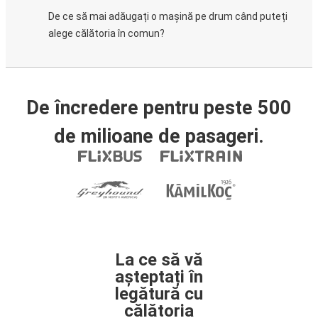
De ce să mai adăugați o mașină pe drum când puteți
alege călătoria în comun?
De încredere pentru peste 500
de milioane de pasageri.
La ce să vă
așteptați în
legătură cu
călătoria