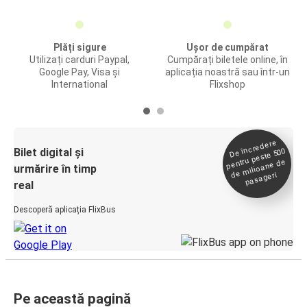
Plăți sigure
Ușor de cumpărat
Utilizați carduri Paypal,
Cumpărați biletele online, în
Google Pay, Visa și
aplicația noastră sau într-un
International
Flixshop
De încredere
de
Bilet digital și
pentru peste 500
milioane de
urmărire în timp
pasageri
real
Descoperă aplicația FlixBus
Pe această pagină