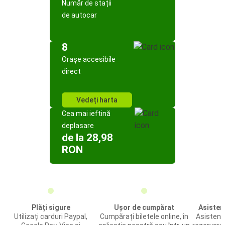
Număr de stații
de autocar
8
Orașe accesibile
direct
Vedeți harta
Cea mai ieftină
deplasare
de la 28,98
RON
Plăți sigure
Ușor de cumpărat
Asistenț
Utilizați carduri Paypal,
Cumpărați biletele online, în
Asistență