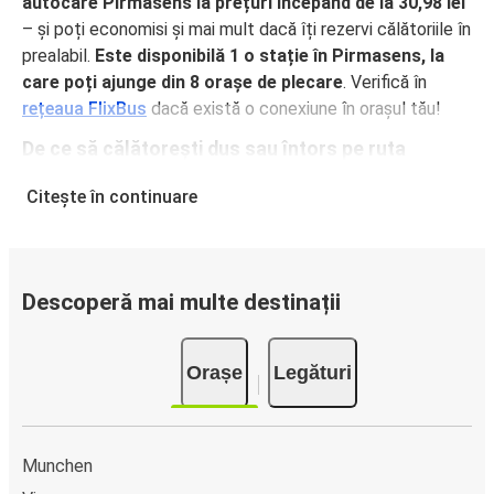
autocare Pirmasens la prețuri începând de la 30,98 lei
– și poți economisi și mai mult dacă îți rezervi călătoriile în
prealabil.
Este disponibilă 1 o stație în Pirmasens, la
care poți ajunge din 8 orașe de plecare
. Verifică în
rețeaua FlixBus
dacă există o conexiune în orașul tău!
De ce să călătorești dus sau întors pe ruta
Pirmasens cu FlixBus
Citește în continuare
FlixBus oferă servicii confortabile la prețuri accesibile,
pentru o experiență excelentă de călătorie a pasagerilor.
Bucură-te de o călătorie confortabilă dus sau întors pe
ruta Pirmasens, grație dotărilor noastre precum Wi-Fi
Descoperă mai multe destinații
gratuit și prize electrice la bordul autocarelor. Alege locul
preferat la efectuarea rezervării și călătorește relaxat,
Orașe
Legături
având bagajul de mână și cel de cală incluse în bilet.
Cum să îți rezervi biletul de autocar pentru
călătorii dus sau întors pe ruta Pirmasens
Munchen
Rezervarea unui bilet pentru autocarele FlixBus este