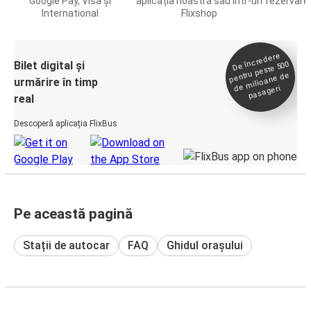
Google Pay, Visa și
aplicația noastră sau într-un
rezervare 
International
Flixshop
De încredere
de
Bilet digital și
pentru peste 500
milioane de
urmărire în timp
pasageri
real
Descoperă aplicația FlixBus
Pe această pagină
Stații de autocar
FAQ
Ghidul orașului